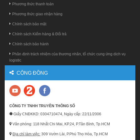
Phương thức thanh toán
Phương thức giao nhận hàng
Chính sách bảo mật
Chính sách Kiểm hàng & Đổi trả
Chính sách bảo hành
Phân định trách nhiệm của thương nhân, tổ chức cung ứng dịch vụ
logistic
CỘNG ĐỒNG
CÔNG TY TNHH TRUYỀN THÔNG SỐ
Giấy CNĐKKD: 0304710474, Ngày cấp: 22/11/2006
Văn phòng: 118 Nhất Chi Mai, KP.24, P.Tân Bình, Tp.HCM
Địa chỉ làm việc:
309 Vườn Lài, P.Phú Thọ Hòa, Tp.HCM