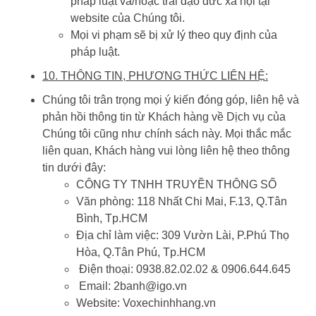
pháp luật và/hoặc trái đạo đức xã hội tại
website của Chúng tôi.
Mọi vi phạm sẽ bị xử lý theo quy định của
pháp luật.
10. THÔNG TIN, PHƯƠNG THỨC LIÊN HỆ:
Chúng tôi trân trọng mọi ý kiến đóng góp, liên hệ và
phản hồi thông tin từ Khách hàng về Dịch vụ của
Chúng tôi cũng như chính sách này. Mọi thắc mắc
liên quan, Khách hàng vui lòng liên hệ theo thông
tin dưới đây:
CÔNG TY TNHH TRUYỀN THÔNG SỐ
Văn phòng: 118 Nhất Chi Mai, F.13, Q.Tân
Bình, Tp.HCM
Địa chỉ làm việc: 309 Vườn Lài, P.Phú Thọ
Hòa, Q.Tân Phú, Tp.HCM
Điện thoại: 0938.82.02.02 & 0906.644.645
Email: 2banh@igo.vn
Website: Voxechinhhang.vn