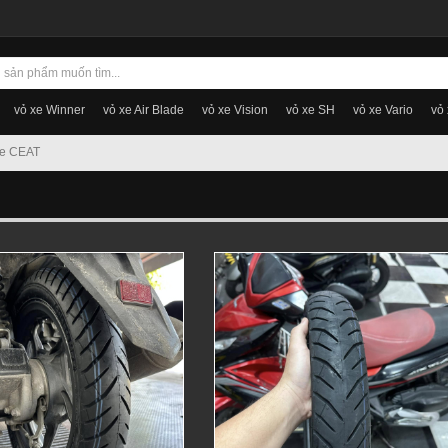
vỏ xe Winner
vỏ xe Air Blade
vỏ xe Vision
vỏ xe SH
vỏ xe Vario
vỏ
xe CEAT