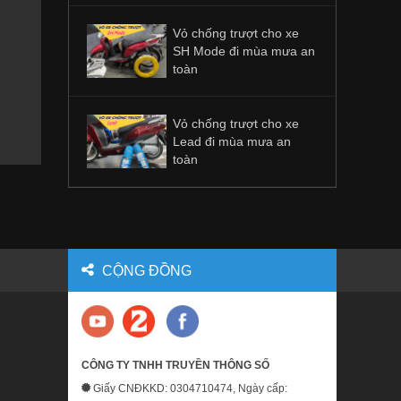
Vỏ chống trượt cho xe
SH Mode đi mùa mưa an
toàn
Vỏ chống trượt cho xe
Lead đi mùa mưa an
toàn
CỘNG ĐỒNG
CÔNG TY TNHH TRUYỀN THÔNG SỐ
Giấy CNĐKKD: 0304710474, Ngày cấp: