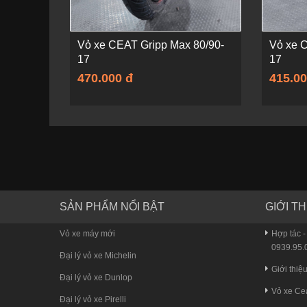
Vỏ xe CEAT Gripp Max 80/90-
Vỏ xe 
17
17
470.000 đ
415.00
SẢN PHẨM NỔI BẬT
GIỚI TH
Vỏ xe máy mới
Hợp tác -
0939.95.0
Đại lý vỏ xe Michelin
Giới thiệ
Đại lý vỏ xe Dunlop
Vỏ xe Ce
Đại lý vỏ xe Pirelli