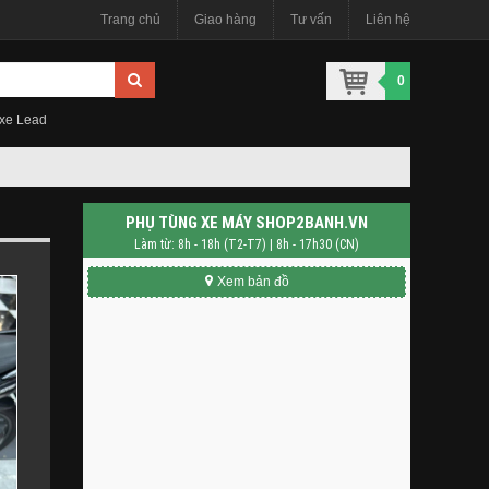
Trang chủ
Giao hàng
Tư vấn
Liên hệ
0
 xe Lead
PHỤ TÙNG XE MÁY SHOP2BANH.VN
Làm từ: 8h - 18h (T2-T7) | 8h - 17h30 (CN)
Xem bản đồ