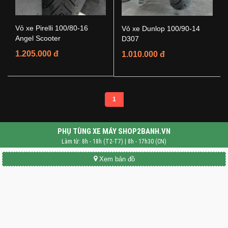
Vỏ xe Pirelli 100/80-16
Vỏ xe Dunlop 100/90-14
Angel Scooter
D307
1.205.000 đ
1.010.000 đ
1
PHỤ TÙNG XE MÁY SHOP2BANH.VN
Làm từ: 8h - 18h (T2-T7) | 8h - 17h30 (CN)
Xem bản đồ