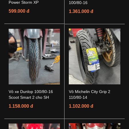
Power Storm XP
100/80-16
599.000 đ
1.361.000 đ
Vỏ xe Dunlop 100/80-16
Vỏ Michelin City Grip 2
Scoot Smart 2 cho SH
110/80-14
1.158.000 đ
1.102.000 đ