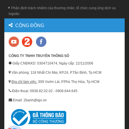
Phân định trách nhiệm của thương nhân, tổ chức cung ứng dịch vụ
logistic
CỘNG ĐỒNG
CÔNG TY TNHH TRUYỀN THÔNG SỐ
Giấy CNĐKKD: 0304710474, Ngày cấp: 22/11/2006
Văn phòng: 118 Nhất Chi Mai, KP.24, P.Tân Bình, Tp.HCM
Địa chỉ làm việc:
309 Vườn Lài, P.Phú Thọ Hòa, Tp.HCM
Điện thoại: 0938.82.02.02 - 0906.644.645
Email: 2banh@igo.vn