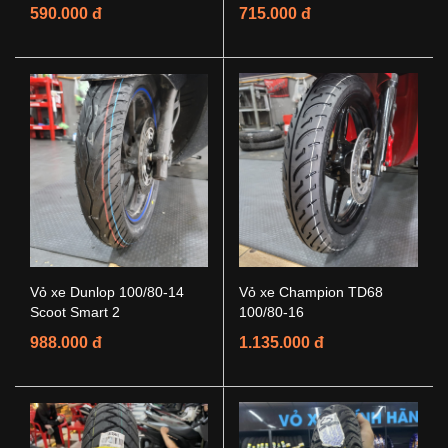
590.000 đ
715.000 đ
Vỏ xe Dunlop 100/80-14
Vỏ xe Champion TD68
Scoot Smart 2
100/80-16
988.000 đ
1.135.000 đ