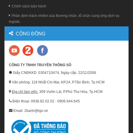
Chính sách bảo hành
Phân định trách nhiệm của thương nhân, tổ chức cung ứng dịch vụ
logistic
CỘNG ĐỒNG
CÔNG TY TNHH TRUYỀN THÔNG SỐ
Giấy CNĐKKD: 0304710474, Ngày cấp: 22/11/2006
Văn phòng: 118 Nhất Chi Mai, KP.24, P.Tân Bình, Tp.HCM
Địa chỉ làm việc:
309 Vườn Lài, P.Phú Thọ Hòa, Tp.HCM
Điện thoại: 0938.82.02.02 - 0906.644.645
Email: 2banh@igo.vn