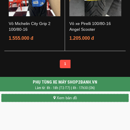
Vỏ Michelin City Grip 2
Vỏ xe Pirelli 100/80-16
100/80-16
Angel Scooter
1.555.000 đ
1.205.000 đ
1
PHỤ TÙNG XE MÁY SHOP2BANH.VN
Làm từ: 8h - 18h (T2-T7) | 8h - 17h30 (CN)
Xem bản đồ