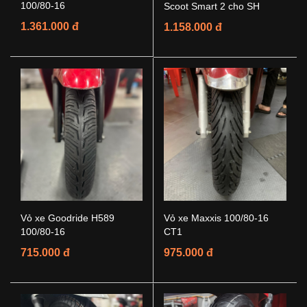
100/80-16
Scoot Smart 2 cho SH
1.361.000 đ
1.158.000 đ
Vỏ xe Goodride H589
Vỏ xe Maxxis 100/80-16
100/80-16
CT1
715.000 đ
975.000 đ