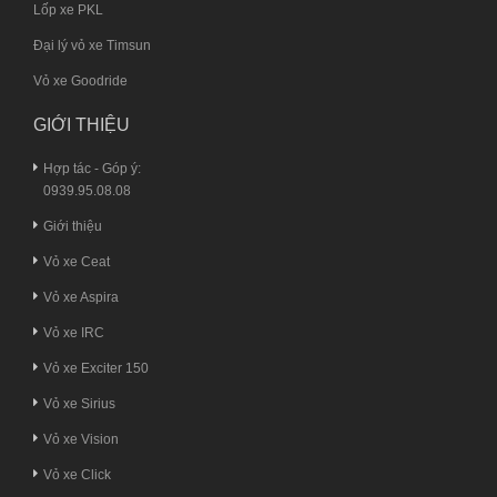
Lốp xe PKL
Đại lý vỏ xe Timsun
Vỏ xe Goodride
GIỚI THIỆU
Hợp tác - Góp ý:
0939.95.08.08
Giới thiệu
Vỏ xe Ceat
Vỏ xe Aspira
Vỏ xe IRC
Vỏ xe Exciter 150
Vỏ xe Sirius
Vỏ xe Vision
Vỏ xe Click