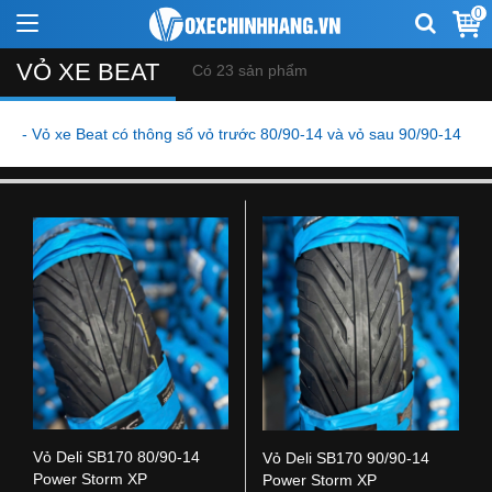
0
VỎ XE BEAT
Có 23 sản phẩm
- Vỏ xe Beat có thông số vỏ trước 80/90-14 và vỏ sau 90/90-14
Vỏ Deli SB170 80/90-14
Vỏ Deli SB170 90/90-14
Power Storm XP
Power Storm XP