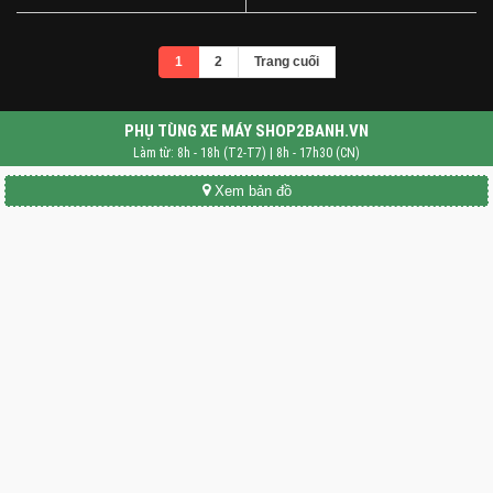
1
2
Trang cuối
PHỤ TÙNG XE MÁY SHOP2BANH.VN
Làm từ: 8h - 18h (T2-T7) | 8h - 17h30 (CN)
Xem bản đồ