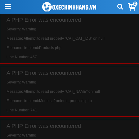
0
A PHP Error was encountered
Severity: Warning
Message: Attempt to read property "CAT_CAT_IDS" on null
Filename: frontend/Products.php
Line Number: 457
A PHP Error was encountered
Severity: Warning
Message: Attempt to read property "CAT_NAME" on null
Filename: frontend/Models_frontend_products.php
Line Number: 741
A PHP Error was encountered
Severity: Warning