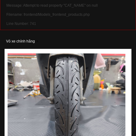
Message: Attempt to read property "CAT_NAME" on null
Filename: frontend/Models_frontend_products.php
Line Number: 741
Vỏ xe chính hãng