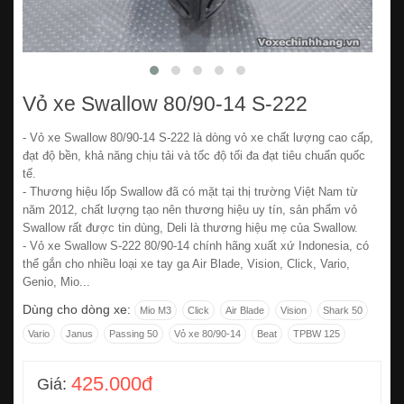
Vỏ xe Swallow 80/90-14 S-222
- Vỏ xe Swallow 80/90-14 S-222 là dòng vỏ xe chất lượng cao cấp,
đạt độ bền, khả năng chịu tải và tốc độ tối đa đạt tiêu chuẩn quốc
tế.
- Thương hiệu lốp Swallow đã có mặt tại thị trường Việt Nam từ
năm 2012, chất lượng tạo nên thương hiệu uy tín, sản phẩm vỏ
Swallow rất được tin dùng, Deli là thương hiệu mẹ của Swallow.
- Vỏ xe Swallow S-222 80/90-14 chính hãng xuất xứ Indonesia, có
thể gắn cho nhiều loại xe tay ga Air Blade, Vision, Click, Vario,
Genio, Mio...
Dùng cho dòng xe:
Mio M3
Click
Air Blade
Vision
Shark 50
Vario
Janus
Passing 50
Vỏ xe 80/90-14
Beat
TPBW 125
425.000đ
Giá: