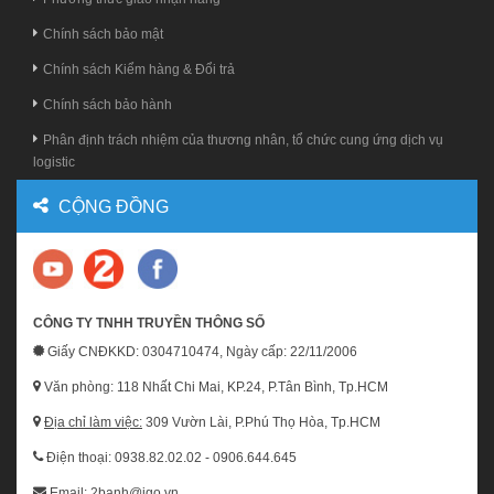
Chính sách bảo mật
Chính sách Kiểm hàng & Đổi trả
Chính sách bảo hành
Phân định trách nhiệm của thương nhân, tổ chức cung ứng dịch vụ
logistic
CỘNG ĐỒNG
CÔNG TY TNHH TRUYỀN THÔNG SỐ
Giấy CNĐKKD: 0304710474, Ngày cấp: 22/11/2006
Văn phòng: 118 Nhất Chi Mai, KP.24, P.Tân Bình, Tp.HCM
Địa chỉ làm việc:
309 Vườn Lài, P.Phú Thọ Hòa, Tp.HCM
Điện thoại: 0938.82.02.02 - 0906.644.645
Email: 2banh@igo.vn