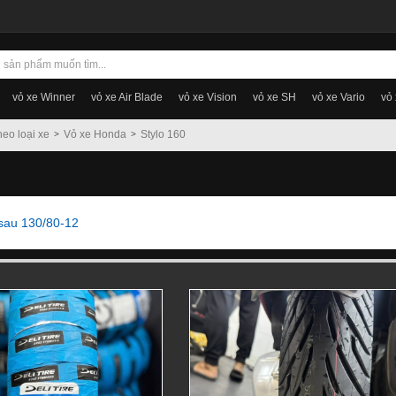
vỏ xe Winner
vỏ xe Air Blade
vỏ xe Vision
vỏ xe SH
vỏ xe Vario
vỏ
heo loại xe
Vỏ xe Honda
Stylo 160
 sau 130/80-12