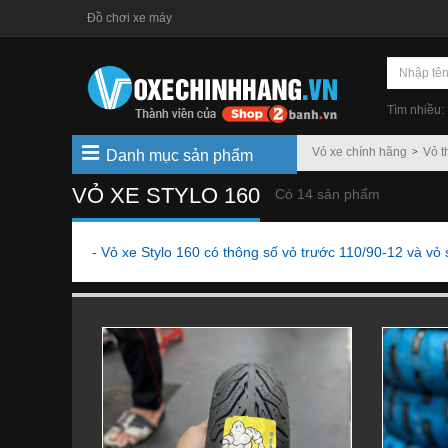
Đồ chơi xe máy
Tìm nhiều:
Vỏ xe chính hãng
Vỏ t
Danh mục sản phẩm
VỎ XE STYLO 160
Có 14 sản phẩm
- Vỏ xe Stylo 160 có thông số vỏ trước 110/90-12 và vỏ