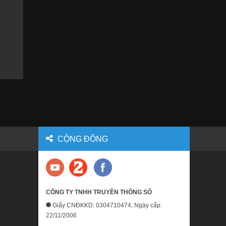
CỘNG ĐỒNG
CÔNG TY TNHH TRUYỀN THÔNG SỐ
Giấy CNĐKKD: 0304710474, Ngày cấp:
22/11/2006