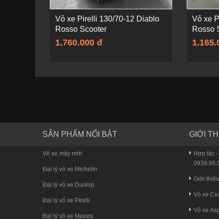
Vỏ xe Pirelli 130/70-12 Diablo
Vỏ xe P
Rosso Scooter
Rosso 
1.760.000 đ
1.165.
SẢN PHẨM NỔI BẬT
GIỚI TH
Vỏ xe máy mới
Hợp tác -
0939.95.0
Đại lý vỏ xe Michelin
Giới thiệ
Đại lý vỏ xe Dunlop
Vỏ xe Ce
Đại lý vỏ xe Pirelli
Vỏ xe Asp
Đại lý vỏ xe Maxxis