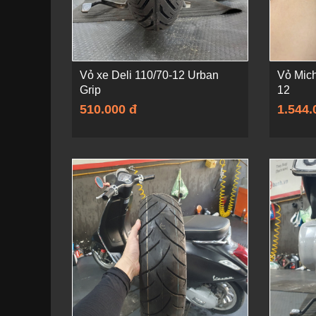
Vỏ xe Deli 110/70-12 Urban
Vỏ Mich
Grip
12
510.000 đ
1.544.