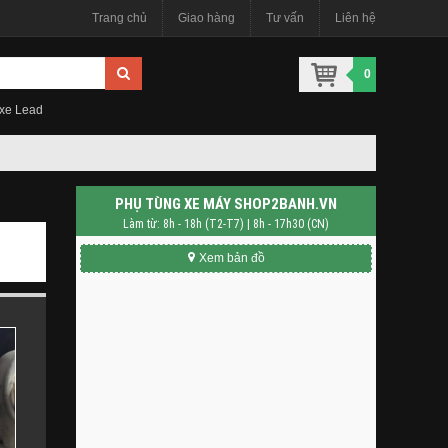
Trang chủ
Giao hàng
Tư vấn
Liên hệ
0
 xe Lead
PHỤ TÙNG XE MÁY SHOP2BANH.VN
Làm từ: 8h - 18h (T2-T7) | 8h - 17h30 (CN)
Xem bản đồ