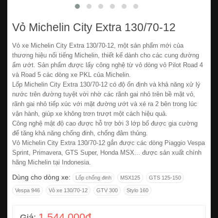
Vỏ Michelin City Extra 130/70-12
Vỏ xe Michelin City Extra 130/70-12, một sản phẩm mới của
thương hiệu nổi tiếng Michelin, thiết kế dành cho các cung đường
ẩm ướt. Sản phẩm được lấy công nghệ từ vỏ dòng vỏ Pilot Road 4
và Road 5 các dòng xe PKL của Michelin.
Lốp Michelin City Extra 130/70-12 có độ ổn định và khả năng xử lý
nước trên đường tuyệt vời nhờ các rãnh gai nhỏ trên bề mặt vỏ,
rãnh gai nhỏ tiếp xúc với mặt đường ướt và xé ra 2 bên trong lúc
vận hành, giúp xe không trơn trượt một cách hiệu quả.
Công nghệ mật độ cao được hỗ trợ bởi 3 lớp bố được gia cường
để tăng khả năng chống đinh, chống đâm thủng.
Vỏ Michelin City Extra 130/70-12 gắn được các dòng Piaggio Vespa
Sprint, Primavera, GTS Super, Honda MSX... được sản xuất chính
hãng Michelin tại Indonesia.
Dùng cho dòng xe:
Lốp chống đinh
MSX125
GTS 125-150
Vespa 946
Vỏ xe 130/70-12
GTV 300
Stylo 160
1.544.000đ
Giá: