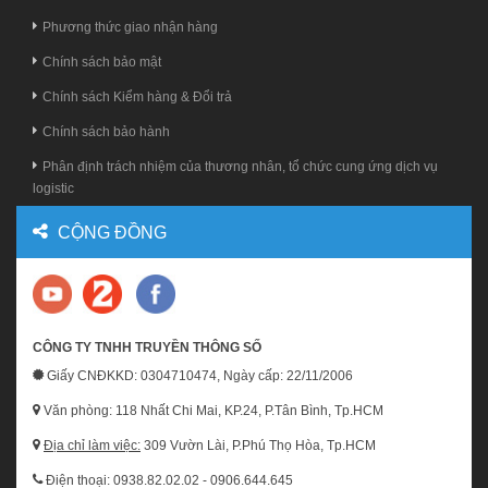
Phương thức giao nhận hàng
Chính sách bảo mật
Chính sách Kiểm hàng & Đổi trả
Chính sách bảo hành
Phân định trách nhiệm của thương nhân, tổ chức cung ứng dịch vụ
logistic
CỘNG ĐỒNG
CÔNG TY TNHH TRUYỀN THÔNG SỐ
Giấy CNĐKKD: 0304710474, Ngày cấp: 22/11/2006
Văn phòng: 118 Nhất Chi Mai, KP.24, P.Tân Bình, Tp.HCM
Địa chỉ làm việc:
309 Vườn Lài, P.Phú Thọ Hòa, Tp.HCM
Điện thoại: 0938.82.02.02 - 0906.644.645