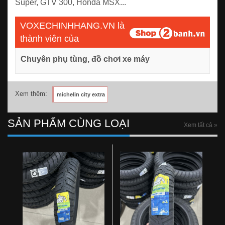
Super, GTV 300, Honda MSX...
VOXECHINHHANG.VN là
thành viên của
Chuyên phụ tùng, đồ chơi xe máy
Xem thêm:
michelin city extra
SẢN PHẨM CÙNG LOẠI
Xem tất cả »