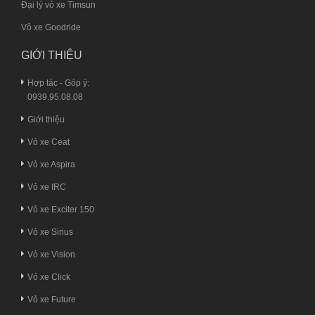
Đại lý vỏ xe Timsun
Vỏ xe Goodride
GIỚI THIỆU
Hợp tác - Góp ý:
0939.95.08.08
Giới thiệu
Vỏ xe Ceat
Vỏ xe Aspira
Vỏ xe IRC
Vỏ xe Exciter 150
Vỏ xe Sirius
Vỏ xe Vision
Vỏ xe Click
Vỏ xe Future