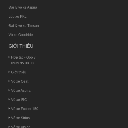
Đại lý vỏ xe Aspira
Lốp xe PKL
Đại lý vỏ xe Timsun
Vỏ xe Goodride
GIỚI THIỆU
Hợp tác - Góp ý:
0939.95.08.08
Giới thiệu
Vỏ xe Ceat
Vỏ xe Aspira
Vỏ xe IRC
Vỏ xe Exciter 150
Vỏ xe Sirius
Vỏ xe Vision