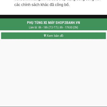
các chính sách khác đã công bố.
PHỤ TÙNG XE MÁY SHOP2BANH.VN
Làm từ: 8h - 18h (T2-T7) | 8h - 17h30 (CN)
Xem bản đồ