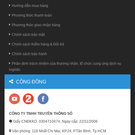
Hướng dẫn mua hàng
Phương thức thanh toán
Phương thức giao nhận hàng
Chính sách bảo mật
Chính sách Kiểm hàng & Đổi trả
Chính sách bảo hành
Phân định trách nhiệm của thương nhân, tổ chức cung ứng dịch vụ
logistic
CỘNG ĐỒNG
CÔNG TY TNHH TRUYỀN THÔNG SỐ
Giấy CNĐKKD: 0304710474, Ngày cấp: 22/11/2006
Văn phòng: 118 Nhất Chi Mai, KP.24, P.Tân Bình, Tp.HCM