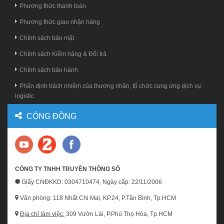
Phương thức thanh toán
Phương thức giao nhận hàng
Chính sách bảo mật
Chính sách Kiểm hàng & Đổi trả
Chính sách bảo hành
Phân định trách nhiệm của thương nhân, tổ chức cung ứng dịch vụ
logistic
CỘNG ĐỒNG
CÔNG TY TNHH TRUYỀN THÔNG SỐ
Giấy CNĐKKD: 0304710474, Ngày cấp: 22/11/2006
Văn phòng: 118 Nhất Chi Mai, KP.24, P.Tân Bình, Tp.HCM
Địa chỉ làm việc:
309 Vườn Lài, P.Phú Thọ Hòa, Tp.HCM