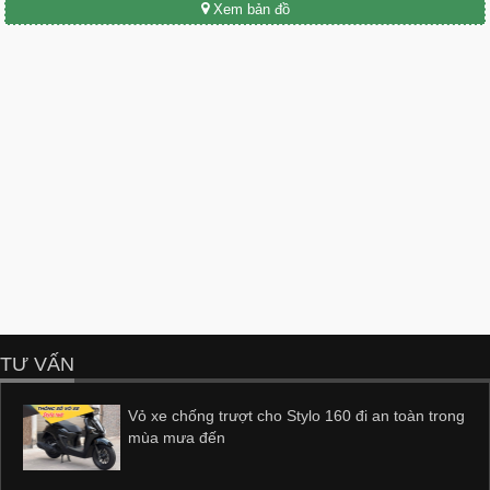
Xem bản đồ
TƯ VẤN
Vỏ xe chống trượt cho Stylo 160 đi an toàn trong
mùa mưa đến