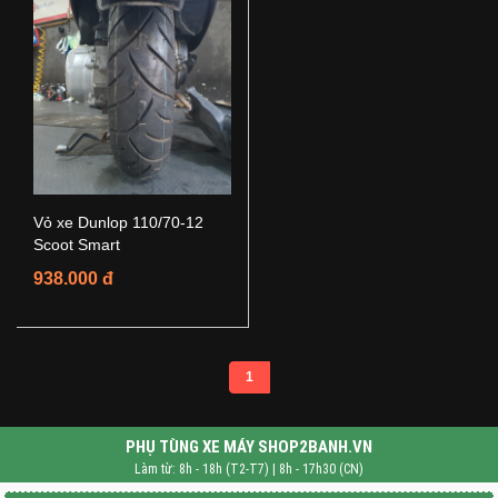
Vỏ xe Dunlop 110/70-12
Scoot Smart
938.000 đ
1
PHỤ TÙNG XE MÁY SHOP2BANH.VN
Làm từ: 8h - 18h (T2-T7) | 8h - 17h30 (CN)