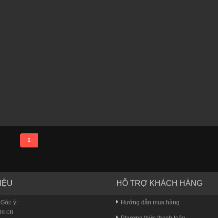
1
IỆU
HỖ TRỢ KHÁCH HÀNG
 Góp ý:
Hướng dẫn mua hàng
8.08