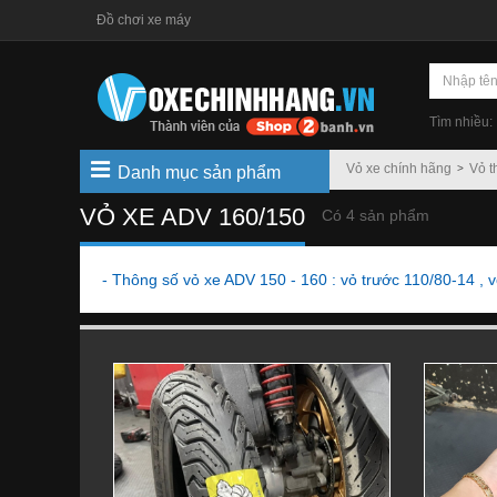
Đồ chơi xe máy
Tìm nhiều:
Vỏ xe chính hãng
Vỏ t
Danh mục sản phẩm
VỎ XE ADV 160/150
Có 4 sản phẩm
- Thông số vỏ xe ADV 150 - 160 : vỏ trước 110/80-14 , 