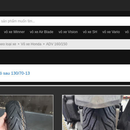
vỏ xe Winner
vỏ xe Air Blade
vỏ xe Vision
vỏ xe SH
vỏ xe Vario
vỏ
heo loại xe
Vỏ xe Honda
ADV 160/150
vỏ sau 130/70-13