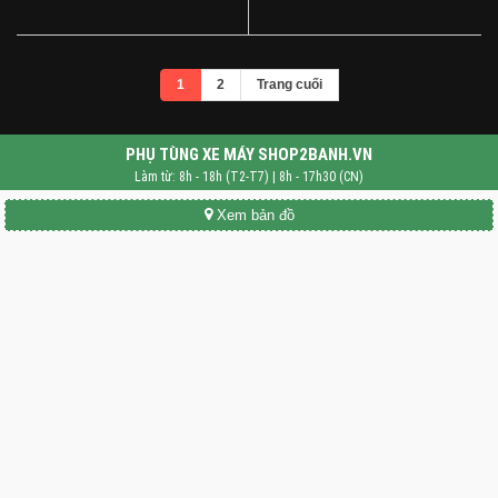
1
2
Trang cuối
PHỤ TÙNG XE MÁY SHOP2BANH.VN
Làm từ: 8h - 18h (T2-T7) | 8h - 17h30 (CN)
Xem bản đồ