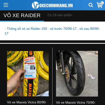
0
VỎ XE RAIDER
Có 29 sản phẩm
- Thông số vỏ xe Raider 150 : vỏ trước 70/90-17 , vỏ sau 80/90-
17
Vỏ xe Maxxis Victra 80/90-
Vỏ xe Maxxis Victra 70/90-