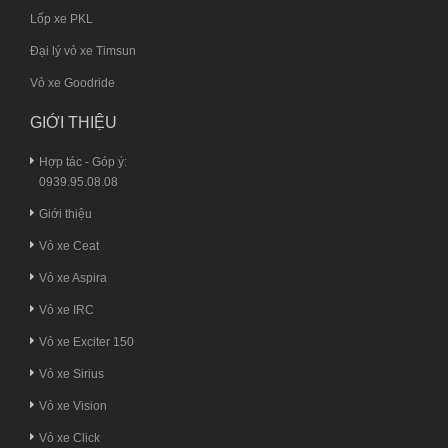
Lốp xe PKL
Đại lý vỏ xe Timsun
Vỏ xe Goodride
GIỚI THIỆU
Hợp tác - Góp ý:
0939.95.08.08
Giới thiệu
Vỏ xe Ceat
Vỏ xe Aspira
Vỏ xe IRC
Vỏ xe Exciter 150
Vỏ xe Sirius
Vỏ xe Vision
Vỏ xe Click