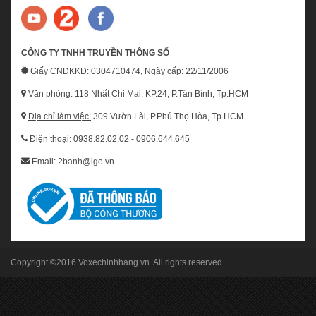
CÔNG TY TNHH TRUYỀN THÔNG SỐ
Giấy CNĐKKD: 0304710474, Ngày cấp: 22/11/2006
Văn phòng: 118 Nhất Chi Mai, KP.24, P.Tân Bình, Tp.HCM
Địa chỉ làm việc:
309 Vườn Lài, P.Phú Thọ Hòa, Tp.HCM
Điện thoại: 0938.82.02.02 - 0906.644.645
Email: 2banh@igo.vn
Copyright ©2016
Voxechinhhang.vn
. All rights reserved.