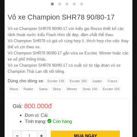
Vỏ xe Champion SHR78 90/80-17
Vỏ xe Champion SHR78 90/80-17 với kiểu gai Rosso thiết kế các
rãnh thoát nước kiểu Flash nhìn rất đẹp, đậm chất thể thao.
Vỏ Champion SHR78 có giá vô cùng hợp lí, thích hợp cho việc thay
thế vỏ zin theo xe..
Vỏ Champion SHR78 90/80-17 gắn vừa xe Exciter, Winner hoặc các
xe số phổ thông khác.
Vỏ xe Champion SHR78 90/80-17 có xuất xứ từ tập đoàn vỏ xe
Champion Thái Lan rất nổi tiếng.
Dùng cho dòng xe:
Exciter 135
Exciter 150
Jupiter
Future
Wave
Raider
Satria
Sirius
Winner
Sonic 150
Exciter 155
800.000đ
Giá:
Đơn vị: Cái
Tình trạng:
Còn hàng
MUA NGAY