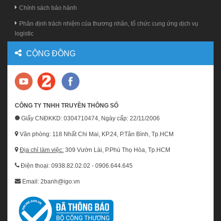
Chính sách bảo hành
Phân định trách nhiệm của thương nhân, tổ chức cung ứng dịch vụ
logistic
CỘNG ĐỒNG
CÔNG TY TNHH TRUYỀN THÔNG SỐ
Giấy CNĐKKD: 0304710474, Ngày cấp: 22/11/2006
Văn phòng: 118 Nhất Chi Mai, KP.24, P.Tân Bình, Tp.HCM
Địa chỉ làm việc:
309 Vườn Lài, P.Phú Thọ Hòa, Tp.HCM
Điện thoại: 0938.82.02.02 - 0906.644.645
Email: 2banh@igo.vn