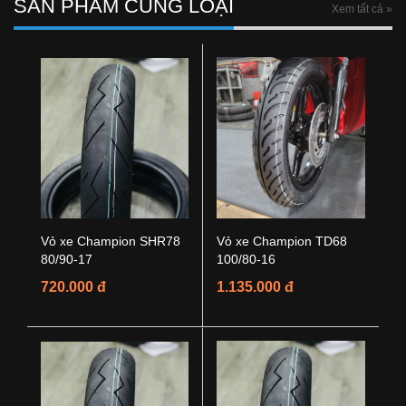
SẢN PHẨM CÙNG LOẠI
Xem tất cả »
Vỏ xe Champion SHR78
Vỏ xe Champion TD68
80/90-17
100/80-16
720.000 đ
1.135.000 đ