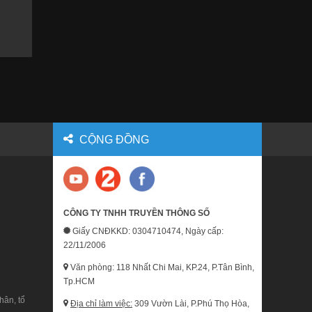
CỘNG ĐỒNG
CÔNG TY TNHH TRUYỀN THÔNG SỐ
Giấy CNĐKKD: 0304710474, Ngày cấp:
22/11/2006
Văn phòng: 118 Nhất Chi Mai, KP.24, P.Tân Bình,
Tp.HCM
hân, tổ
Địa chỉ làm việc:
309 Vườn Lài, P.Phú Thọ Hòa,