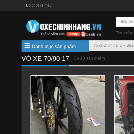
Đồ chơi xe máy
Tìm nhiều:
Vỏ xe chính hãng
Size
Danh mục sản phẩm
VỎ XE 70/90-17
Có 13 sản phẩm