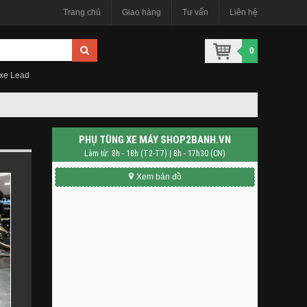
Trang chủ
Giao hàng
Tư vấn
Liên hệ
0
 xe Lead
PHỤ TÙNG XE MÁY SHOP2BANH.VN
Làm từ: 8h - 18h (T2-T7) | 8h - 17h30 (CN)
Xem bản đồ