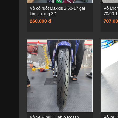
Vỏ có ruột Maxxis 2.50-17 gai
Vỏ Mich
kim cương 3D
70/90-
260.000 đ
707.00
Vỏ xe Pirelli Diablo Rosso
Vỏ xe 