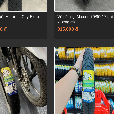
uột Michelin City Extra
Vỏ có ruột Maxxis 70/90-17 gai
xương cá
0 đ
315.000 đ