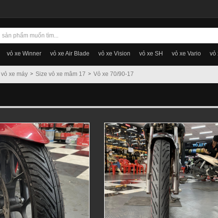
vỏ xe Winner
vỏ xe Air Blade
vỏ xe Vision
vỏ xe SH
vỏ xe Vario
vỏ
 vỏ xe máy
Size vỏ xe mâm 17
Vỏ xe 70/90-17