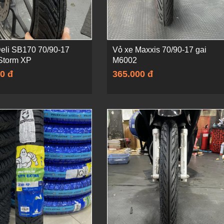
eli SB170 70/90-17
Vỏ xe Maxxis 70/90-17 gai
Storm XP
M6002
0 đ
365.000 đ