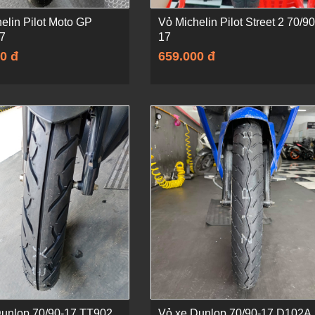
elin Pilot Moto GP
Vỏ Michelin Pilot Street 2 70/90
17
17
0 đ
659.000 đ
Dunlop 70/90-17 TT902
Vỏ xe Dunlop 70/90-17 D102A