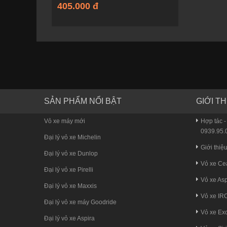
405.000 đ
SẢN PHẨM NỔI BẬT
GIỚI TH
Vỏ xe máy mới
Hợp tác -
0939.95.0
Đại lý vỏ xe Michelin
Giới thiệ
Đại lý vỏ xe Dunlop
Vỏ xe Ce
Đại lý vỏ xe Pirelli
Vỏ xe Asp
Đại lý vỏ xe Maxxis
Vỏ xe IR
Đại lý vỏ xe máy Goodride
Vỏ xe Exc
Đại lý vỏ xe Aspira