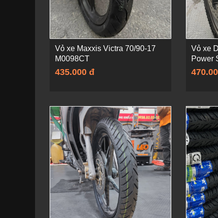
Vỏ xe Maxxis Victra 70/90-17
Vỏ xe D
M0098CT
Power 
435.000 đ
470.00