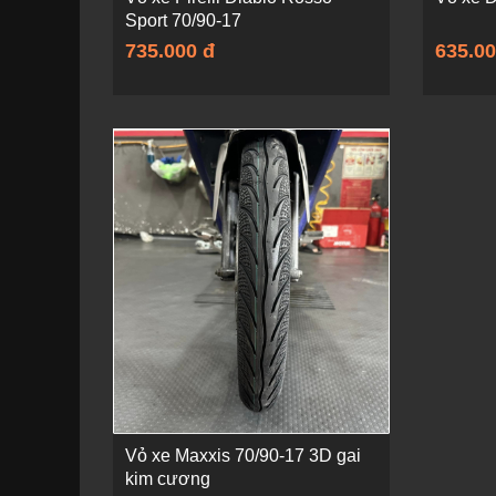
Sport 70/90-17
735.000 đ
635.00
Vỏ xe Maxxis 70/90-17 3D gai
kim cương