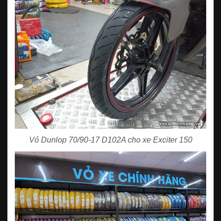
Vỏ Dunlop 70/90-17 D102A cho xe Exciter 150