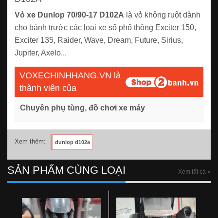
Vỏ xe Dunlop 70/90-17 D102A
là vỏ không ruột dành
cho bánh trước các loại xe số phổ thông Exciter 150,
Exciter 135, Raider, Wave, Dream, Future, Sirius,
Jupiter, Axelo...
VOXECHINHHANG.VN là
thành viên của
Chuyên phụ tùng, đồ chơi xe máy
Xem thêm:
dunlop d102a
SẢN PHẨM CÙNG LOẠI
Xem tất cả »