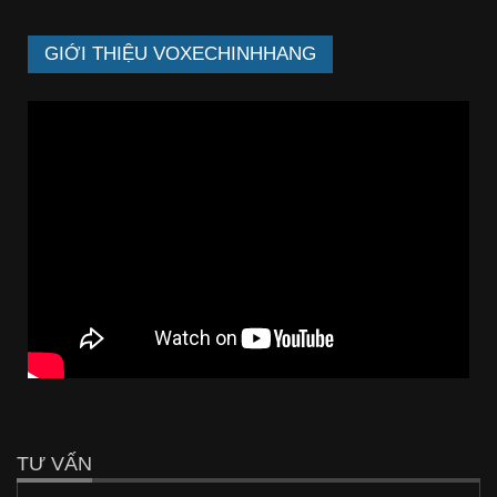
GIỚI THIỆU VOXECHINHHANG
TƯ VẤN