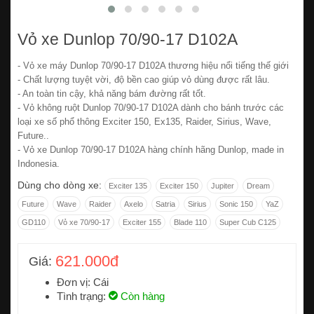
Vỏ xe Dunlop 70/90-17 D102A
- Vỏ xe máy Dunlop 70/90-17 D102A thương hiệu nổi tiếng thế giới
- Chất lượng tuyệt vời, độ bền cao giúp vỏ dùng được rất lâu.
- An toàn tin cậy, khả năng bám đường rất tốt.
- Vỏ không ruột Dunlop 70/90-17 D102A dành cho bánh trước các
loại xe số phổ thông Exciter 150, Ex135, Raider, Sirius, Wave,
Future..
- Vỏ xe Dunlop 70/90-17 D102A hàng chính hãng Dunlop, made in
Indonesia.
Dùng cho dòng xe:
Exciter 135
Exciter 150
Jupiter
Dream
Future
Wave
Raider
Axelo
Satria
Sirius
Sonic 150
YaZ
GD110
Vỏ xe 70/90-17
Exciter 155
Blade 110
Super Cub C125
621.000đ
Giá:
Đơn vị: Cái
Tình trạng:
Còn hàng