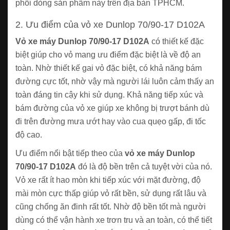
phối dòng sản phẩm này trên địa bàn TPHCM.
2. Ưu điểm của vỏ xe Dunlop 70/90-17 D102A
Vỏ xe máy Dunlop 70/90-17 D102A
có thiết kế đặc
biệt giúp cho vỏ mang ưu điểm đặc biệt là về độ an
toàn. Nhờ thiết kế gai vỏ đặc biệt, có khả năng bám
đường cực tốt, nhờ vậy mà người lái luôn cảm thấy an
toàn đáng tin cậy khi sử dụng. Khả năng tiếp xúc và
bám đường của vỏ xe giúp xe không bị trượt bánh dù
đi trên đường mưa ướt hay vào cua quẹo gấp, đi tốc
độ cao.
Ưu điểm nổi bật tiếp theo của
vỏ xe máy Dunlop
70/90-17 D102A
đó là độ bền trên cả tuyệt vời của nó.
Vỏ xe rất ít hao mòn khi tiếp xúc với mặt đường, độ
mài mòn cực thấp giúp vỏ rất bền, sử dụng rất lâu và
cũng chống ăn đinh rất tốt. Nhờ độ bền tốt mà người
dùng có thể vận hành xe trơn tru và an toàn, có thể tiết