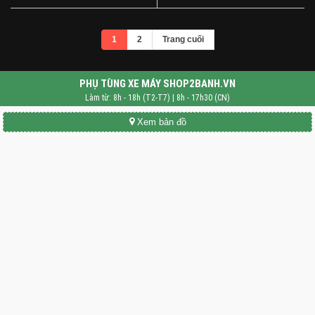
1
2
Trang cuối
PHỤ TÙNG XE MÁY SHOP2BANH.VN
Làm từ: 8h - 18h (T2-T7) | 8h - 17h30 (CN)
Xem bản đồ