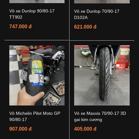
Vỏ xe Dunlop 90/80-17
Vỏ xe Dunlop 70/90-17
TT902
D102A
747.000 đ
621.000 đ
Vỏ Michelin Pilot Moto GP
Vỏ xe Maxxis 70/90-17 3D
90/80-17
gai kim cương
907.000 đ
405.000 đ