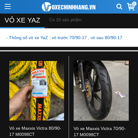
0
VỎ XE YAZ
Có 20 sản phẩm
- Thông số vỏ xe YaZ : vỏ trước 70/90-17 , vỏ sau 80/90-17
Vỏ xe Maxxis Victra 80/90-
Vỏ xe Maxxis Victra 70/90-
17 M0098CT
17 M0098CT