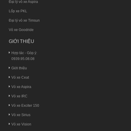
Đại lý vỏ xe Aspira
Lốp xe PKL
Đại lý vỏ xe Timsun
Vỏ xe Goodride
GIỚI THIỆU
Hợp tác - Góp ý:
0939.95.08.08
Giới thiệu
Vỏ xe Ceat
Vỏ xe Aspira
Vỏ xe IRC
Vỏ xe Exciter 150
Vỏ xe Sirius
Vỏ xe Vision