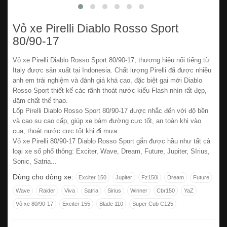
Vỏ xe Pirelli Diablo Rosso Sport
80/90-17
Vỏ xe Pirelli Diablo Rosso Sport 80/90-17, thương hiệu nổi tiếng từ
Italy được sản xuất tại Indonesia. Chất lượng Pirelli đã được nhiều
anh em trải nghiệm và đánh giá khá cao, đặc biệt gai mới Diablo
Rosso Sport thiết kế các rãnh thoát nước kiểu Flash nhìn rất đẹp,
đậm chất thể thao.
Lốp Pirelli Diablo Rosso Sport 80/90-17 được nhắc đến với độ bền
và cao su cao cấp, giúp xe bám đường cực tốt, an toàn khi vào
cua, thoát nước cực tốt khi đi mưa.
Vỏ xe Pirelli 80/90-17 Diablo Rosso Sport gắn được hầu như tất cả
loại xe số phổ thông: Exciter, Wave, Dream, Future, Jupiter, SIrius,
Sonic, Satria...
Dùng cho dòng xe:
Exciter 150
Jupiter
Fz150i
Dream
Future
Wave
Raider
Viva
Satria
Sirius
Winner
Cbr150
YaZ
Vỏ xe 80/90-17
Exciter 155
Blade 110
Super Cub C125