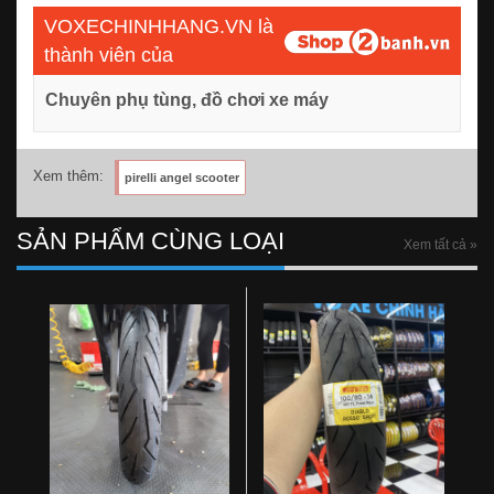
VOXECHINHHANG.VN là
thành viên của
Chuyên phụ tùng, đồ chơi xe máy
Xem thêm:
pirelli angel scooter
SẢN PHẨM CÙNG LOẠI
Xem tất cả »