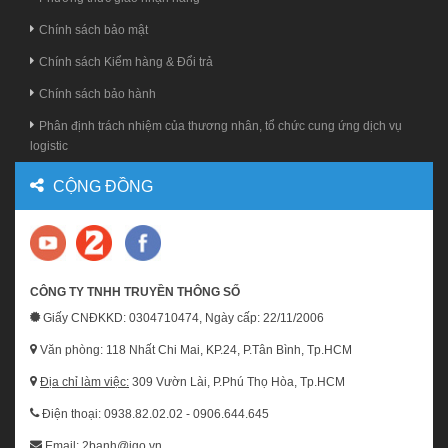
Chính sách bảo mật
Chính sách Kiểm hàng & Đổi trả
Chính sách bảo hành
Phân định trách nhiệm của thương nhân, tổ chức cung ứng dịch vụ
logistic
CỘNG ĐỒNG
CÔNG TY TNHH TRUYỀN THÔNG SỐ
Giấy CNĐKKD: 0304710474, Ngày cấp: 22/11/2006
Văn phòng: 118 Nhất Chi Mai, KP.24, P.Tân Bình, Tp.HCM
Địa chỉ làm việc:
309 Vườn Lài, P.Phú Thọ Hòa, Tp.HCM
Điện thoại: 0938.82.02.02 - 0906.644.645
Email: 2banh@igo.vn