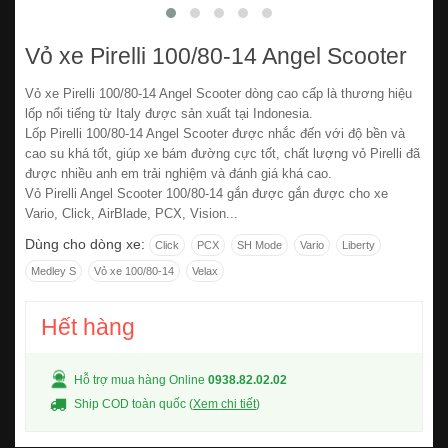
Vỏ xe Pirelli 100/80-14 Angel Scooter
Vỏ xe Pirelli 100/80-14 Angel Scooter dòng cao cấp là thương hiệu
lốp nổi tiếng từ Italy được sản xuất tại Indonesia.
Lốp Pirelli 100/80-14 Angel Scooter được nhắc đến với độ bền và
cao su khá tốt, giúp xe bám đường cực tốt, chất lượng vỏ Pirelli đã
được nhiều anh em trải nghiệm và đánh giá khá cao.
Vỏ Pirelli Angel Scooter 100/80-14 gắn được gắn được cho xe
Vario, Click, AirBlade, PCX, Vision...
Dùng cho dòng xe:
Click
PCX
SH Mode
Vario
Liberty
Medley S
Vỏ xe 100/80-14
Velax
Hết hàng
Hỗ trợ mua hàng Online
0938.82.02.02
Ship COD toàn quốc (
Xem chi tiết
)