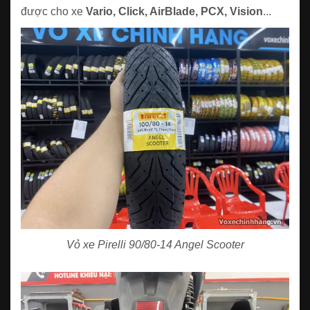
được cho xe
Vario, Click, AirBlade, PCX, Vision
...
Vỏ xe Pirelli 90/80-14 Angel Scooter