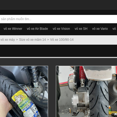
vỏ xe Winner
vỏ xe Air Blade
vỏ xe Vision
vỏ xe SH
vỏ xe Vario
vỏ
 vỏ xe máy
Size vỏ xe mâm 14
Vỏ xe 100/90-14