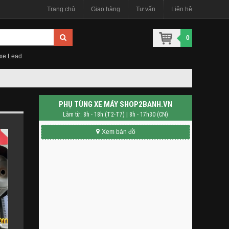
Trang chủ
Giao hàng
Tư vấn
Liên hệ
0
 xe Lead
PHỤ TÙNG XE MÁY SHOP2BANH.VN
Làm từ: 8h - 18h (T2-T7) | 8h - 17h30 (CN)
Xem bản đồ