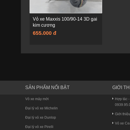
Vỏ xe Maxxis 100/90-14 3D gai
kim cương
655.000 đ
SẢN PHẨM NỔI BẬT
GIỚI TH
Vỏ xe máy mới
Hợp tác -
0939.95.0
Đại lý vỏ xe Michelin
Giới thiệ
Đại lý vỏ xe Dunlop
Vỏ xe Ce
Đại lý vỏ xe Pirelli