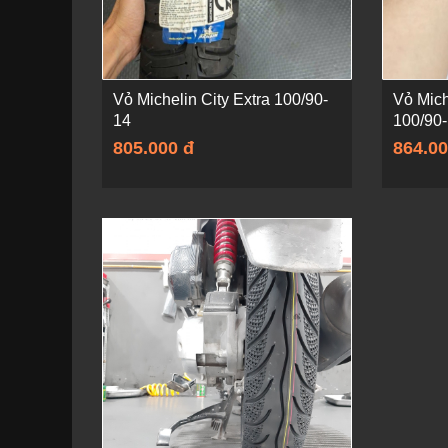
Vỏ Michelin City Extra 100/90-
Vỏ Mich
14
100/90
805.000 đ
864.00