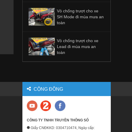
Vỏ chống trượt cho xe
SH Mode đi mùa mưa an
toàn
Vỏ chống trượt cho xe
Lead đi mùa mưa an
toàn
CỘNG ĐỒNG
CÔNG TY TNHH TRUYỀN THÔNG SỐ
Giấy CNĐKKD: 0304710474, Ngày cấp: