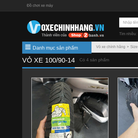
Đồ chơi xe máy
Tìm nhiều:
Vỏ xe chính hãng
Size
Danh mục sản phẩm
VỎ XE 100/90-14
Có 4 sản phẩm