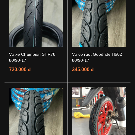
Vỏ xe Champion SHR78
Vỏ có ruột Goodride H502
80/90-17
80/90-17
720.000 đ
345.000 đ