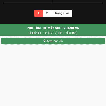
1
2
Trang cuối
PHỤ TÙNG XE MÁY SHOP2BANH.VN
Làm từ: 8h - 18h (T2-T7) | 8h - 17h30 (CN)
Xem bản đồ