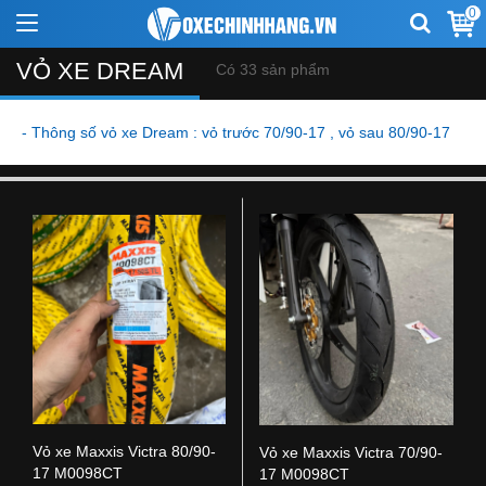
0
VỎ XE DREAM
Có 33 sản phẩm
- Thông số vỏ xe Dream : vỏ trước 70/90-17 , vỏ sau 80/90-17
Vỏ xe Maxxis Victra 80/90-
Vỏ xe Maxxis Victra 70/90-
17 M0098CT
17 M0098CT