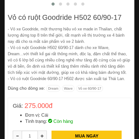
Vỏ có ruột Goodride H502 60/90-17
- Vỏ xe Goodride, một thương hiệu vỏ xe made in Thailan, chất
lượng đứng top 8 trên thế giới, rất mạnh về thị trường xe 4 bánh
nay đã cho ra mắt sản phẩm vỏ xe 2 bánh.
- Vỏ có ruột Goodride H502 60/90-17 dành cho xe Wave,
Dream...với thiết kế gai rất thông minh, độc lạ, đậm chất thể thao,
vỏ có 6 lớp bố cùng nhiều công nghệ như tăng độ cứng của vỏ giúp
vỏ đi bền, ổn định và thiết kế tăng thêm nhiều rảnh nhỏ tăng diện
tích tiếp xúc với mặt đường, giúp xe có khả năng bám đường tốt.
- Vỏ có ruột Goodride 60/90-17 H502 được sản xuất tại Thái Lan.
Dùng cho dòng xe:
Dream
Wave
Vỏ xe 60/90-17
275.000đ
Giá:
Đơn vị: Cái
Tình trạng:
Còn hàng
MUA NGAY