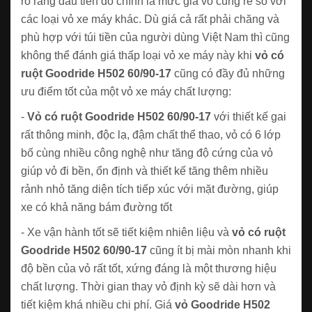
rõ ràng đầu tiên đó chính là mức giá vô cùng rẻ so với
các loại vỏ xe máy khác. Dù giá cả rất phải chăng và
phù hợp với túi tiền của người dùng Việt Nam thì cũng
không thể đánh giá thấp loại vỏ xe máy này khi
vỏ có
ruột Goodride H502 60/90-17
cũng có đầy đủ những
ưu điểm tốt của một vỏ xe máy chất lượng:
-
Vỏ có ruột Goodride H502 60/90-17
với thiết kế gai
rất thông minh, độc lạ, đậm chất thể thao, vỏ có 6 lớp
bố cùng nhiều công nghệ như tăng độ cứng của vỏ
giúp vỏ đi bền, ổn định và thiết kế tăng thêm nhiều
rảnh nhỏ tăng diện tích tiếp xúc với mặt đường, giúp
xe có khả năng bám đường tốt
- Xe vận hành tốt sẽ tiết kiệm nhiên liệu và
vỏ có ruột
Goodride H502 60/90-17
cũng ít bị mài mòn nhanh khi
độ bền của vỏ rất tốt, xứng đáng là một thương hiệu
chất lượng. Thời gian thay vỏ định kỳ sẽ dài hơn và
tiết kiệm khá nhiều chi phí. Giá
vỏ Goodride H502