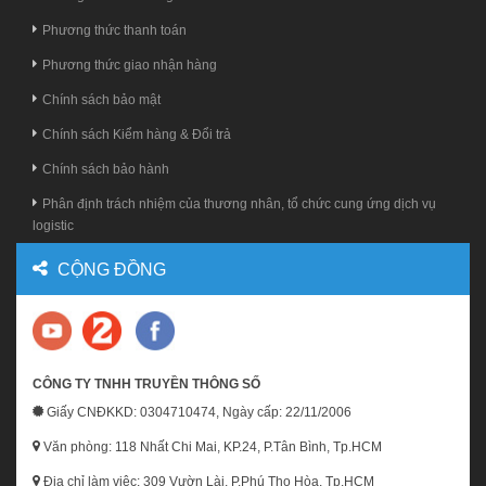
Phương thức thanh toán
Phương thức giao nhận hàng
Chính sách bảo mật
Chính sách Kiểm hàng & Đổi trả
Chính sách bảo hành
Phân định trách nhiệm của thương nhân, tổ chức cung ứng dịch vụ
logistic
CỘNG ĐỒNG
CÔNG TY TNHH TRUYỀN THÔNG SỐ
Giấy CNĐKKD: 0304710474, Ngày cấp: 22/11/2006
Văn phòng: 118 Nhất Chi Mai, KP.24, P.Tân Bình, Tp.HCM
Địa chỉ làm việc:
309 Vườn Lài, P.Phú Thọ Hòa, Tp.HCM