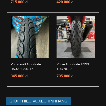
715.000 đ
420.000 đ
Vỏ có ruột Goodride
Vỏ xe Goodride H993
H502 80/90-17
120/70-17
345.000 đ
795.000 đ
GIỚI THIỆU VOXECHINHHANG