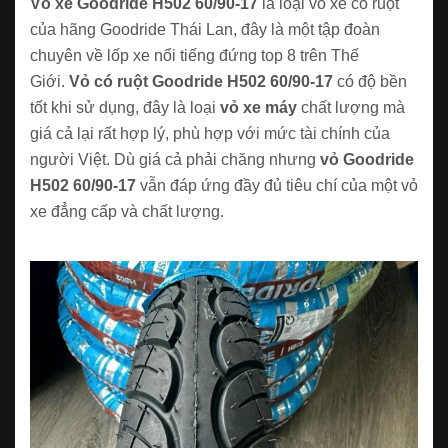
Vỏ xe Goodride H502 60/90-17
là loại vỏ xe có ruột
của hãng Goodride Thái Lan, đây là một tập đoàn
chuyên về lốp xe nổi tiếng đứng top 8 trên Thế
Giới.
Vỏ có ruột Goodride H502 60/90-17
có độ bền
tốt khi sử dụng, đây là loại
vỏ xe máy
chất lượng mà
giá cả lại rất hợp lý, phù hợp với mức tài chính của
người Việt. Dù giá cả phải chăng nhưng
vỏ Goodride
H502 60/90-17
vẫn đáp ứng đầy đủ tiêu chí của một vỏ
xe đẳng cấp và chất lượng.