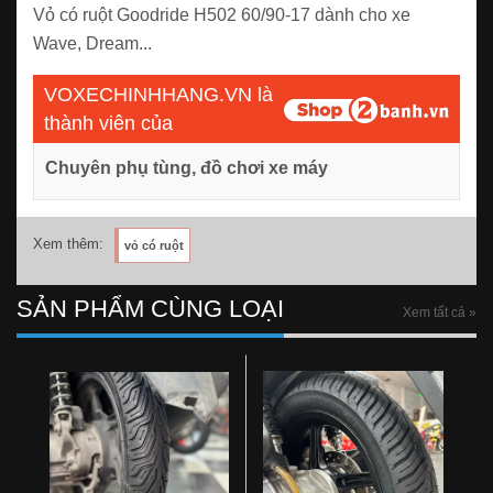
Vỏ có ruột Goodride H502 60/90-17 dành cho xe
Wave, Dream...
VOXECHINHHANG.VN là
thành viên của
Chuyên phụ tùng, đồ chơi xe máy
Xem thêm:
vỏ có ruột
SẢN PHẨM CÙNG LOẠI
Xem tất cả »