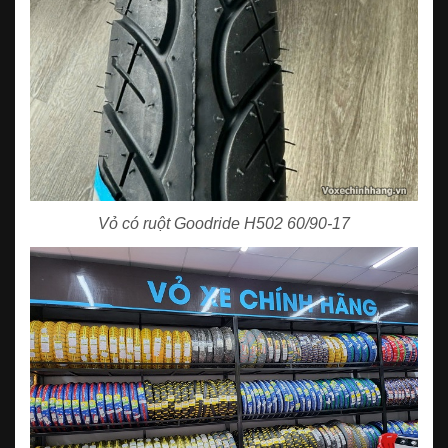
Vỏ có ruột Goodride H502 60/90-17