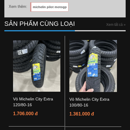
Xem thêm:
michelin pilot motogp
SẢN PHẨM CÙNG LOẠI
Xem tất cả »
Vỏ Michelin City Extra
Vỏ Michelin City Extra
120/80-16
100/80-16
1.706.000 đ
1.361.000 đ