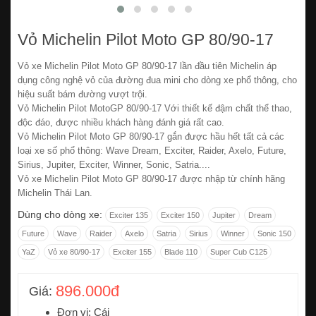
Vỏ Michelin Pilot Moto GP 80/90-17
Vỏ xe Michelin Pilot Moto GP 80/90-17 lần đầu tiên Michelin áp
dụng công nghệ vỏ của đường đua mini cho dòng xe phổ thông, cho
hiệu suất bám đường vượt trội.
Vỏ Michelin Pilot MotoGP 80/90-17 Với thiết kế đậm chất thể thao,
độc đáo, được nhiều khách hàng đánh giá rất cao.
Vỏ Michelin Pilot Moto GP 80/90-17 gắn được hầu hết tất cả các
loại xe số phổ thông: Wave Dream, Exciter, Raider, Axelo, Future,
Sirius, Jupiter, Exciter, Winner, Sonic, Satria....
Vỏ xe Michelin Pilot Moto GP 80/90-17 được nhập từ chính hãng
Michelin Thái Lan.
Dùng cho dòng xe:
Exciter 135
Exciter 150
Jupiter
Dream
Future
Wave
Raider
Axelo
Satria
Sirius
Winner
Sonic 150
YaZ
Vỏ xe 80/90-17
Exciter 155
Blade 110
Super Cub C125
896.000đ
Giá:
Đơn vị: Cái