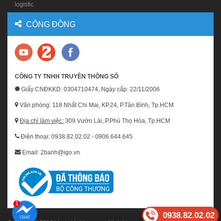
logistic
CỘNG ĐỒNG
CÔNG TY TNHH TRUYỀN THÔNG SỐ
Giấy CNĐKKD: 0304710474, Ngày cấp: 22/11/2006
Văn phòng: 118 Nhất Chi Mai, KP.24, P.Tân Bình, Tp.HCM
Địa chỉ làm việc:
309 Vườn Lài, P.Phú Thọ Hòa, Tp.HCM
Điện thoại: 0938.82.02.02 - 0906.644.645
Email: 2banh@igo.vn
1
0938.82.02.02