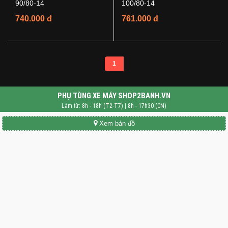
90/80-14
100/80-14
740.000 đ
761.000 đ
1
PHỤ TÙNG XE MÁY SHOP2BANH.VN
Làm từ: 8h - 18h (T2-T7) | 8h - 17h30 (CN)
Xem bản đồ