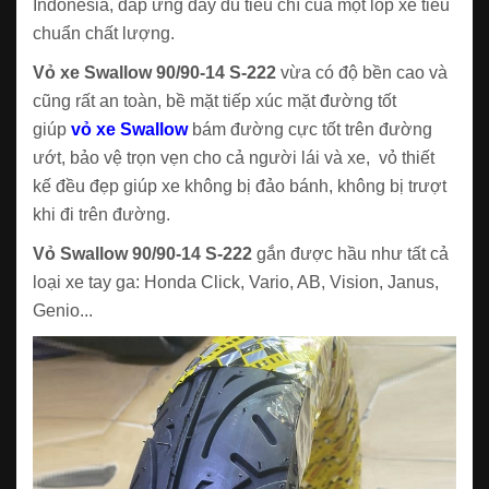
Indonesia, đáp ứng đầy đủ tiêu chí của một lốp xe tiêu
chuẩn chất lượng.
Vỏ xe Swallow 90/90-14 S-222
vừa có độ bền cao và
cũng rất an toàn, bề mặt tiếp xúc mặt đường tốt
giúp
vỏ xe Swallow
bám đường cực tốt trên đường
ướt, bảo vệ trọn vẹn cho cả người lái và xe, vỏ thiết
kế đều đẹp giúp xe không bị đảo bánh, không bị trượt
khi đi trên đường.
Vỏ Swallow 90/90-14 S-222
gắn được hầu như tất cả
loại xe tay ga: Honda Click, Vario, AB, Vision, Janus,
Genio...