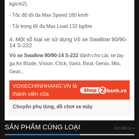
kg/cm2)
- Tốc độ tối đa Max Speed 180 km/h
- Tải trọng tối đa Max Load 132 kg/tire
4. Một số loại xe sử dụng Vỏ xe Swallow 90/90-
14 S-222
Vỏ xe Swallow 90/90-14 S-222
dành cho các xe tay
ga Air Blade, Vision, Click, Vario, Beat, Genio, Mio,
Gear...
VOXECHINHHANG.VN là
thành viên của
Chuyên phụ tùng, đồ chơi xe máy
SẢN PHẨM CÙNG LOẠI
Xem tất cả »