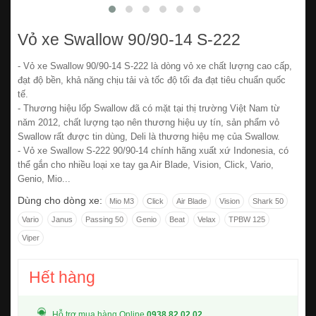
Vỏ xe Swallow 90/90-14 S-222
- Vỏ xe Swallow 90/90-14 S-222 là dòng vỏ xe chất lượng cao cấp,
đạt độ bền, khả năng chịu tải và tốc độ tối đa đạt tiêu chuẩn quốc
tế.
- Thương hiệu lốp Swallow đã có mặt tại thị trường Việt Nam từ
năm 2012, chất lượng tạo nên thương hiệu uy tín, sản phẩm vỏ
Swallow rất được tin dùng, Deli là thương hiệu mẹ của Swallow.
- Vỏ xe Swallow S-222 90/90-14 chính hãng xuất xứ Indonesia, có
thể gắn cho nhiều loại xe tay ga Air Blade, Vision, Click, Vario,
Genio, Mio...
Dùng cho dòng xe:
Mio M3
Click
Air Blade
Vision
Shark 50
Vario
Janus
Passing 50
Genio
Beat
Velax
TPBW 125
Viper
Hết hàng
Hỗ trợ mua hàng Online
0938.82.02.02