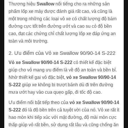
Thương hiệu
Swallow
nổi tiếng cho ra những sản
phẩm lốp xe máy được đánh giá rất cao, và cũng là
một trong những các loại vỏ xe có chất lượng độ bám
đường cực tốt trên đường ướt và cao su có độ bền
cao, đạt các chứng chỉ chất lượng lốp xe đáp ứng an
toàn và môi trường.
2. Ưu điểm của Vỏ xe Swallow 90/90-14 S-222
Vỏ xe Swallow 90/90-14 S-222
có thiết kế đặc biệt
giúp cho vỏ mang ưu điểm là về độ an toàn và bền bỉ.
Nhờ thiết kế gai vỏ đặc biệt,
vỏ xe Swallow 90/90-14
S-222
giúp xe không bị trượt bánh dù đi trên đường
mưa ướt hay vào cua quẹo gấp, đi tốc độ cao.
Ưu điểm nổi bật tiếp theo của
vỏ xe Swallow 90/90-14
S-222
đó là độ bền trên cả tuyệt vời của nó. Vỏ xe rất ít
hao mòn khi tiếp xúc với mặt đường, độ mài mòn cực
thấp giúp vỏ rất bền, sử dụng rất lâu và cũng chống ăn