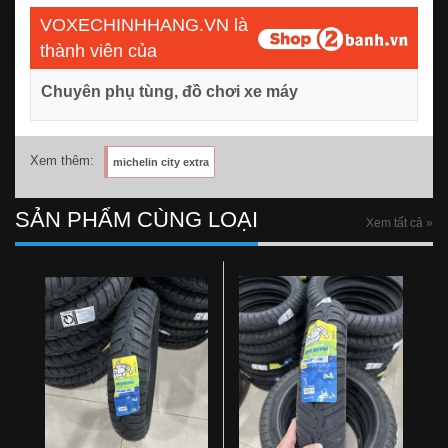
VOXECHINHHANG.VN là
thành viên của
Chuyên phụ tùng, đồ chơi xe máy
Xem thêm:
michelin city extra
SẢN PHẨM CÙNG LOẠI
Xem tất cả »