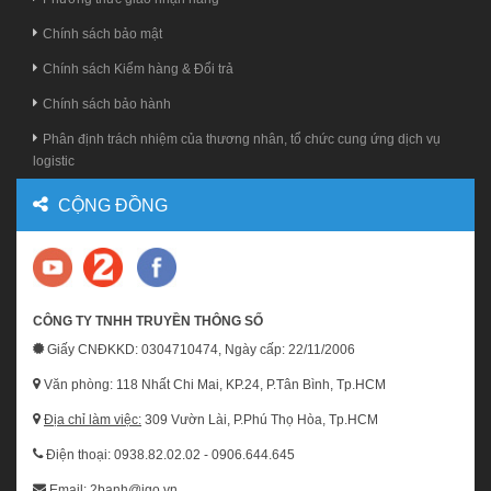
Chính sách bảo mật
Chính sách Kiểm hàng & Đổi trả
Chính sách bảo hành
Phân định trách nhiệm của thương nhân, tổ chức cung ứng dịch vụ
logistic
CỘNG ĐỒNG
CÔNG TY TNHH TRUYỀN THÔNG SỐ
Giấy CNĐKKD: 0304710474, Ngày cấp: 22/11/2006
Văn phòng: 118 Nhất Chi Mai, KP.24, P.Tân Bình, Tp.HCM
Địa chỉ làm việc:
309 Vườn Lài, P.Phú Thọ Hòa, Tp.HCM
Điện thoại: 0938.82.02.02 - 0906.644.645
Email: 2banh@igo.vn