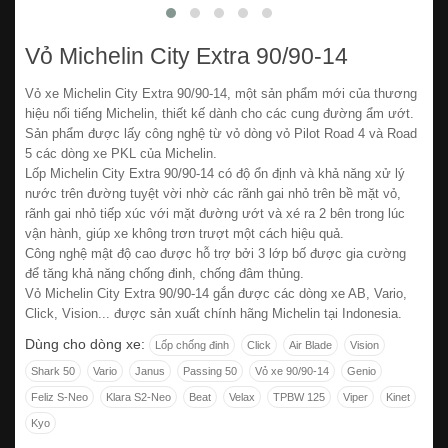
Vỏ Michelin City Extra 90/90-14
Vỏ xe Michelin City Extra 90/90-14, một sản phẩm mới của thương
hiệu nổi tiếng Michelin, thiết kế dành cho các cung đường ẩm ướt.
Sản phẩm được lấy công nghệ từ vỏ dòng vỏ Pilot Road 4 và Road
5 các dòng xe PKL của Michelin.
Lốp Michelin City Extra 90/90-14 có độ ổn định và khả năng xử lý
nước trên đường tuyệt vời nhờ các rãnh gai nhỏ trên bề mặt vỏ,
rãnh gai nhỏ tiếp xúc với mặt đường ướt và xé ra 2 bên trong lúc
vận hành, giúp xe không trơn trượt một cách hiệu quả.
Công nghệ mật độ cao được hỗ trợ bởi 3 lớp bố được gia cường
để tăng khả năng chống đinh, chống đâm thủng.
Vỏ Michelin City Extra 90/90-14 gắn được các dòng xe AB, Vario,
Click, Vision... được sản xuất chính hãng Michelin tại Indonesia.
Dùng cho dòng xe:
Lốp chống đinh
Click
Air Blade
Vision
Shark 50
Vario
Janus
Passing 50
Vỏ xe 90/90-14
Genio
Feliz S-Neo
Klara S2-Neo
Beat
Velax
TPBW 125
Viper
Kinet
Kyo