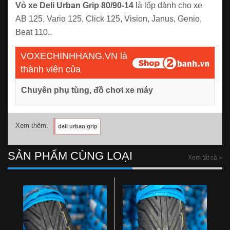
Vỏ xe Deli Urban Grip 80/90-14
là lốp dành cho xe
AB 125, Vario 125, Click 125, Vision, Janus, Genio,
Beat 110..
VOXECHINHHANG.VN là
thành viên của
Chuyên phụ tùng, đồ chơi xe máy
Xem thêm:
deli urban grip
SẢN PHẨM CÙNG LOẠI
Xem tất cả »