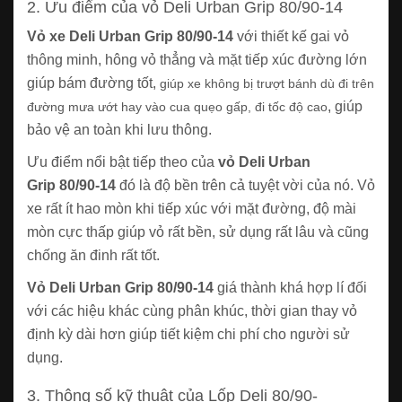
2. Ưu điểm của vỏ Deli Urban Grip 80/90-14
Vỏ xe Deli Urban Grip 80/90-14
với thiết kế gai vỏ
thông minh, hông vỏ thẳng và mặt tiếp xúc đường lớn
giúp bám đường tốt,
giúp xe không bị trượt bánh dù đi trên
, giúp
đường mưa ướt hay vào cua quẹo gấp, đi tốc độ cao
bảo vệ an toàn khi lưu thông.
Ưu điểm nổi bật tiếp theo của
vỏ Deli Urban
Grip 80/90-14
đó là độ bền trên cả tuyệt vời của nó. Vỏ
xe rất ít hao mòn khi tiếp xúc với mặt đường, độ mài
mòn cực thấp giúp vỏ rất bền, sử dụng rất lâu và cũng
chống ăn đinh rất tốt.
Vỏ Deli Urban Grip 80/90-14
giá thành khá hợp lí đối
với các hiệu khác cùng phân khúc, thời gian thay vỏ
định kỳ dài hơn giúp tiết kiệm chi phí cho người sử
dụng.
3. Thông số kỹ thuật của Lốp Deli 80/90-