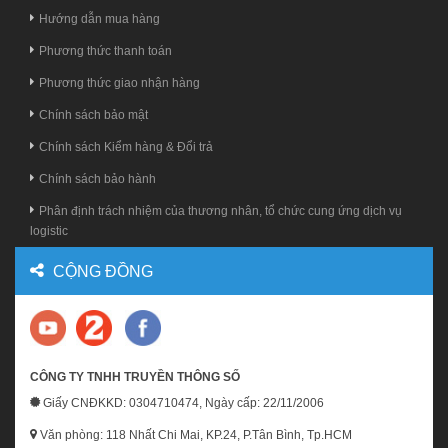
Hướng dẫn mua hàng
Phương thức thanh toán
Phương thức giao nhận hàng
Chính sách bảo mật
Chính sách Kiểm hàng & Đổi trả
Chính sách bảo hành
Phân định trách nhiệm của thương nhân, tổ chức cung ứng dịch vụ
logistic
CỘNG ĐỒNG
CÔNG TY TNHH TRUYỀN THÔNG SỐ
Giấy CNĐKKD: 0304710474, Ngày cấp: 22/11/2006
Văn phòng: 118 Nhất Chi Mai, KP.24, P.Tân Bình, Tp.HCM