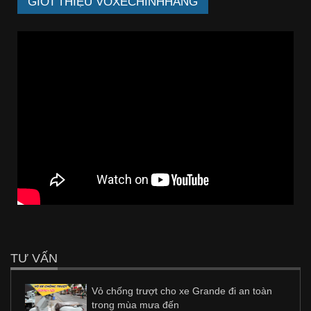
GIỚI THIỆU VOXECHINHHANG
TƯ VẤN
Vỏ chống trượt cho xe Grande đi an toàn
trong mùa mưa đến