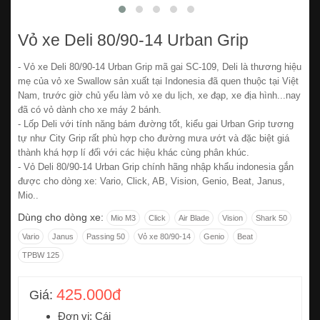
Vỏ xe Deli 80/90-14 Urban Grip
- Vỏ xe Deli 80/90-14 Urban Grip mã gai SC-109, Deli là thương hiệu
mẹ của vỏ xe Swallow sản xuất tại Indonesia đã quen thuộc tại Việt
Nam, trước giờ chủ yếu làm vỏ xe du lịch, xe đạp, xe địa hình...nay
đã có vỏ dành cho xe máy 2 bánh.
- Lốp Deli với tính năng bám đường tốt, kiểu gai Urban Grip tương
tự như City Grip rất phù hợp cho đường mưa ướt và đặc biệt giá
thành khá hợp lí đối với các hiệu khác cùng phân khúc.
- Vỏ Deli 80/90-14 Urban Grip chính hãng nhập khẩu indonesia gắn
được cho dòng xe: Vario, Click, AB, Vision, Genio, Beat, Janus,
Mio..
Dùng cho dòng xe:
Mio M3
Click
Air Blade
Vision
Shark 50
Vario
Janus
Passing 50
Vỏ xe 80/90-14
Genio
Beat
TPBW 125
425.000đ
Giá:
Đơn vị: Cái