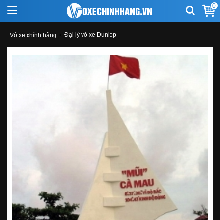
0
Đại lý vỏ xe Dunlop
Vỏ xe chính hãng