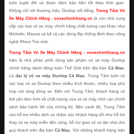
luôn tuyệt đối và được đảm bảo bền tốt theo thời gian.
Không chỉ với thương hiệu Dunlop nổi tiếng,
Trung Tâm Vỏ
Xe Máy Chính Hãng - voxechinhhang.vn
là còn nhà cung
cấp các loại vỏ xe máy chính hãng chất lượng cao khác như
Michelin, Maxxis và kể cả các dòng lốp chống đinh theo công
nghệ Rhino Tire mới.
Trung Tâm Vỏ Xe Máy Chính Hãng - voxechinhhang.vn
hiện là nhà phân phối dòng sản phảm vỏ xe máy Dunlop
chính hãng danh tiếng toàn Thế Giới trên địa bàn
Cà Mau
.
Là
đại lý vỏ xe máy Dunlop Cà Mau
, Trung Tâm luôn có
các loại vỏ xe Dunlop theo nhiều kích thước, nhiều loại phù
hợp với từng dòng xe. Đến với Trung Tâm, khách hàng có
thể yên tâm hơn về chất lượng của vỏ xe máy nhờ các chính
sách bảo hành tốt của chúng tôi. Bên cạnh đó, Trung Tâm
còn hỗ trợ nhiều dịch vụ chăm sóc khách hàng tốt như hỗ trợ
thay vỏ xe máy miễn tiền công, hỗ trợ giao vỏ xe tận nhà cho
quý khách trên địa bàn
Cà Mau
. Với những khách hàng bận