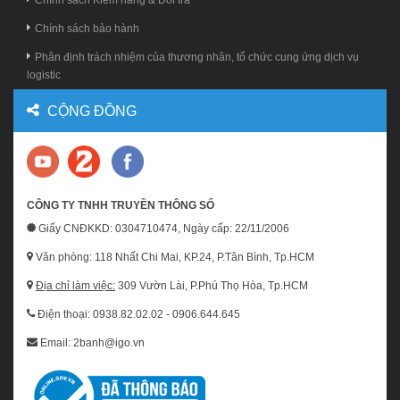
Chính sách Kiểm hàng & Đổi trả
Chính sách bảo hành
Phân định trách nhiệm của thương nhân, tổ chức cung ứng dịch vụ
logistic
CỘNG ĐỒNG
CÔNG TY TNHH TRUYỀN THÔNG SỐ
Giấy CNĐKKD: 0304710474, Ngày cấp: 22/11/2006
Văn phòng: 118 Nhất Chi Mai, KP.24, P.Tân Bình, Tp.HCM
Địa chỉ làm việc:
309 Vườn Lài, P.Phú Thọ Hòa, Tp.HCM
Điện thoại: 0938.82.02.02 - 0906.644.645
Email: 2banh@igo.vn