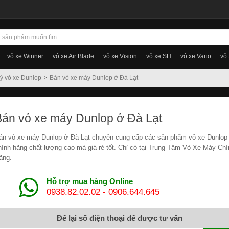
vỏ xe Winner
vỏ xe Air Blade
vỏ xe Vision
vỏ xe SH
vỏ xe Vario
vỏ
lý vỏ xe Dunlop
Bán vỏ xe máy Dunlop ở Đà Lạt
Bán vỏ xe máy Dunlop ở Đà Lạt
án vỏ xe máy Dunlop ở Đà Lạt chuyên cung cấp các sản phẩm vỏ xe Dunlop
hính hãng chất lượng cao mà giá rẻ tốt. Chỉ có tại Trung Tâm Vỏ Xe Máy Chí
ãng.
Hỗ trợ mua hàng Online
0938.82.02.02
-
0906.644.645
Để lại số điện thoại để được tư vấn