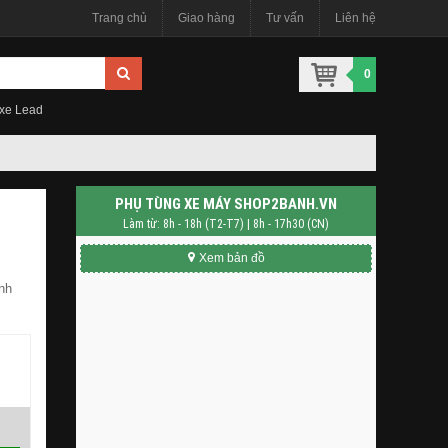
Trang chủ
Giao hàng
Tư vấn
Liên hệ
0
 xe Lead
PHỤ TÙNG XE MÁY SHOP2BANH.VN
Làm từ: 8h - 18h (T2-T7) | 8h - 17h30 (CN)
Xem bản đồ
nh