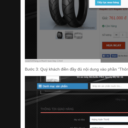
Bước 3: Quý khách điền đầy đủ nội dung vào phần “Thông