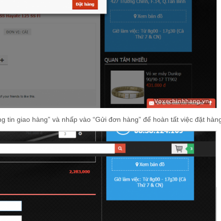
 tin giao hàng” và nhấp vào “Gửi đơn hàng” để hoàn tất việc đặt hàn