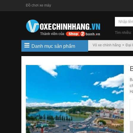
Đồ chơi xe máy
Tìm nhiều:
Vỏ xe chính hãng
Đại 
Danh mục sản phẩm
B
c
H