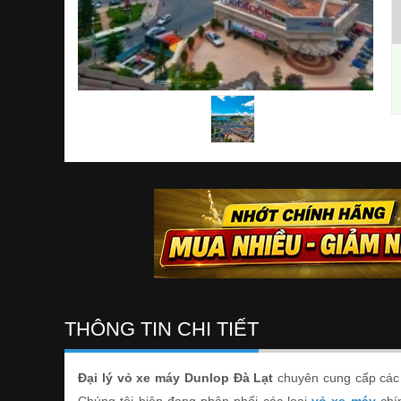
THÔNG TIN CHI TIẾT
Đại lý vỏ xe máy Dunlop Đà Lạt
chuyên cung cấp các