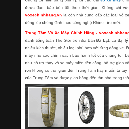
Chúng tôi hiện đang phân phối các loại
vỏ xe máy
chí
được đảm bảo bền tốt theo thời gian. Không chỉ với
voxechinhhang.vn
là còn nhà cung cấp các loại vỏ x
dòng lốp chống đinh theo công nghệ Rhino Tire mới.
Trung Tâm Vỏ Xe Máy Chính Hãng - voxechinhhan
danh tiếng toàn Thế Giới trên địa Bàn
Đà Lạt
. Là
đại l
nhiều kích thước, nhiều loại phù hợp với từng dòng xe.
máy nhờ các chính sách bảo hành tốt của chúng tôi. B
như hỗ trợ thay vỏ xe máy miễn tiền công, hỗ trợ giao v
rộn không có thời gian đến Trung Tâm hay muốn tự tay 
của Trung Tâm và được giao hàng đến tận nhà trong thờ