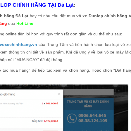
OP CHÍNH HÃNG TẠI Đà Lạt
:
h hãng Đà Lạt
hay có nhu cầu đặt mua
vỏ xe Dunlop chính hãng t
Hãng
qua
Hot Line
 online tiện lợi hơn với quy trình rất đơn giản và cụ thể như sau:
//voxechinhhang.vn
của Trung Tâm và tiến hành chọn lựa loại vỏ x
m thông tin chi tiết về sản phẩm. Khi đã ưng ý về loại vỏ xe máy Mic
nhấp nút "MUA NGAY" để đặt hàng.
ếp tục mua hàng” để tiếp tục xem và chọn hàng. Hoặc chọn “Đặt hàn