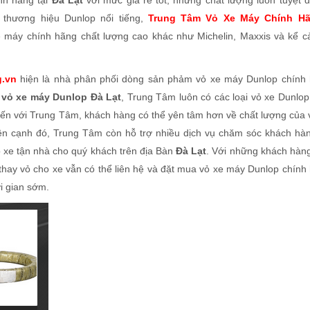
nh hãng tại
Đà Lạt
với mức giá rẻ tốt, nhưng chất lượng luôn tuyệt đ
 thương hiệu Dunlop nổi tiếng,
Trung Tâm Vỏ Xe Máy Chính Hã
e máy chính hãng chất lượng cao khác như Michelin, Maxxis và kể c
g.vn
hiện là nhà phân phối dòng sản phảm vỏ xe máy Dunlop chính
ý vỏ xe máy Dunlop Đà Lạt
, Trung Tâm luôn có các loại vỏ xe Dunlop
 Đến với Trung Tâm, khách hàng có thể yên tâm hơn về chất lượng của 
ên cạnh đó, Trung Tâm còn hỗ trợ nhiều dịch vụ chăm sóc khách hàn
ỏ xe tận nhà cho quý khách trên địa Bàn
Đà Lạt
. Với những khách hàn
thay vỏ cho xe vẫn có thể liên hệ và đặt mua vỏ xe máy Dunlop chính
i gian sớm.