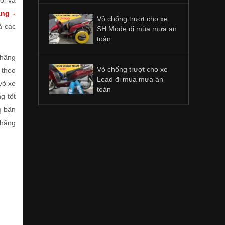
ối và
ng -
Vỏ chống trượt cho xe
ả các
SH Mode đi mùa mưa an
toàn
 hãng
Vỏ chống trượt cho xe
 theo
Lead đi mùa mưa an
vỏ xe
toàn
g tốt
g bận
 hãng