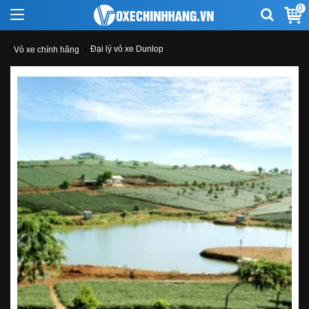
0
Đại lý vỏ xe Dunlop
Vỏ xe chính hãng