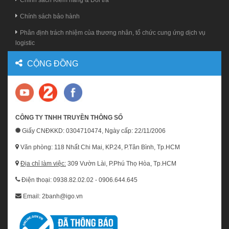
Chính sách Kiểm hàng & Đổi trả
Chính sách bảo hành
Phân định trách nhiệm của thương nhân, tổ chức cung ứng dịch vụ
logistic
CỘNG ĐỒNG
CÔNG TY TNHH TRUYỀN THÔNG SỐ
Giấy CNĐKKD: 0304710474, Ngày cấp: 22/11/2006
Văn phòng: 118 Nhất Chi Mai, KP.24, P.Tân Bình, Tp.HCM
Địa chỉ làm việc:
309 Vườn Lài, P.Phú Thọ Hòa, Tp.HCM
Điện thoại: 0938.82.02.02 - 0906.644.645
Email: 2banh@igo.vn