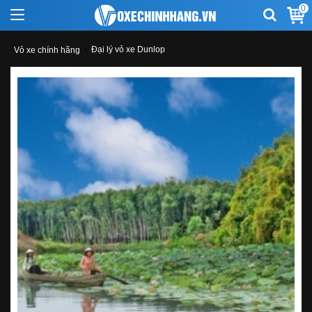
0
Đại lý vỏ xe Dunlop
Vỏ xe chính hãng