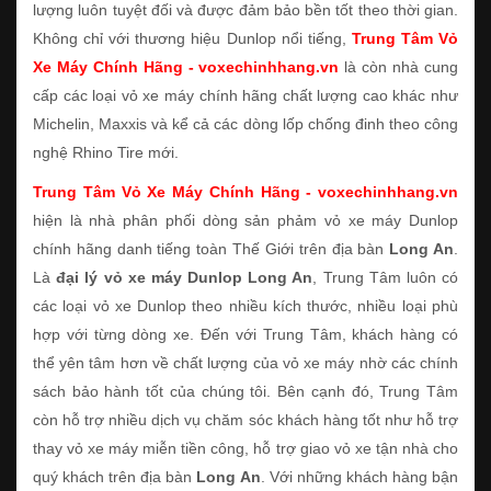
lượng luôn tuyệt đối và được đảm bảo bền tốt theo thời gian.
Không chỉ với thương hiệu Dunlop nổi tiếng,
Trung Tâm Vỏ
Xe Máy Chính Hãng - voxechinhhang.vn
là còn nhà cung
cấp các loại vỏ xe máy chính hãng chất lượng cao khác như
Michelin, Maxxis và kể cả các dòng lốp chống đinh theo công
nghệ Rhino Tire mới.
Trung Tâm Vỏ Xe Máy Chính Hãng - voxechinhhang.vn
hiện là nhà phân phối dòng sản phảm vỏ xe máy Dunlop
chính hãng danh tiếng toàn Thế Giới trên địa bàn
Long An
.
Là
đại lý vỏ xe máy Dunlop Long An
, Trung Tâm luôn có
các loại vỏ xe Dunlop theo nhiều kích thước, nhiều loại phù
hợp với từng dòng xe. Đến với Trung Tâm, khách hàng có
thể yên tâm hơn về chất lượng của vỏ xe máy nhờ các chính
sách bảo hành tốt của chúng tôi. Bên cạnh đó, Trung Tâm
còn hỗ trợ nhiều dịch vụ chăm sóc khách hàng tốt như hỗ trợ
thay vỏ xe máy miễn tiền công, hỗ trợ giao vỏ xe tận nhà cho
quý khách trên địa bàn
Long An
. Với những khách hàng bận