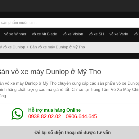
vỏ xe Winner
vỏ xe Air Blade
vỏ xe Vision
vỏ xe SH
vỏ xe Vario
vỏ
lý vỏ xe Dunlop
Bán vỏ xe máy Dunlop ở Mỹ Tho
Bán vỏ xe máy Dunlop ở Mỹ Tho
án vỏ xe máy Dunlop ở Mỹ Tho chuyên cung cấp các sản phẩm vỏ xe Dunlo
hính hãng chất lượng cao mà giá rẻ tốt. Chỉ có tại Trung Tâm Vỏ Xe Máy Chí
ãng.
Hỗ trợ mua hàng Online
0938.82.02.02
-
0906.644.645
Để lại số điện thoại để được tư vấn