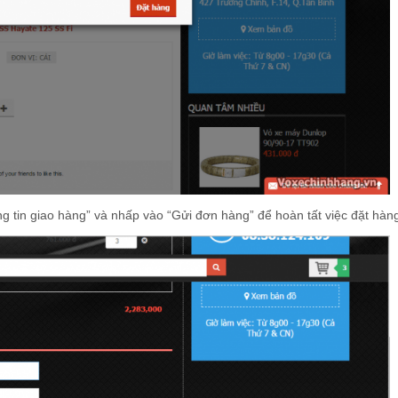
 tin giao hàng” và nhấp vào “Gửi đơn hàng” để hoàn tất việc đặt hàn