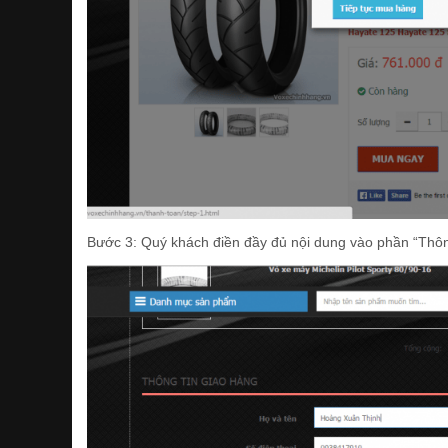
Bước 3: Quý khách điền đầy đủ nội dung vào phần “Thông