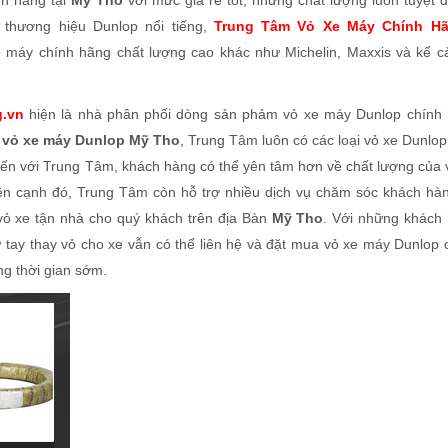
h hãng tại
Mỹ Tho
với mức giá rẻ tốt, nhưng chất lượng luôn tuyệt đ
 thương hiệu Dunlop nổi tiếng,
Trung Tâm Vỏ Xe Máy Chính Hã
e máy chính hãng chất lượng cao khác như Michelin, Maxxis và kể c
g.vn
hiện là nhà phân phối dòng sản phảm vỏ xe máy Dunlop chính
ý vỏ xe máy Dunlop Mỹ Tho
, Trung Tâm luôn có các loại vỏ xe Dunlop
 Đến với Trung Tâm, khách hàng có thể yên tâm hơn về chất lượng của 
ên cạnh đó, Trung Tâm còn hỗ trợ nhiều dịch vụ chăm sóc khách hàn
 vỏ xe tận nhà cho quý khách trên địa Bàn
Mỹ Tho
. Với những khách
tay thay vỏ cho xe vẫn có thể liên hệ và đặt mua vỏ xe máy Dunlop 
g thời gian sớm.