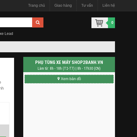
Trang chủ
Giao hàng
Tư vấn
Liên hệ
0
 xe Lead
PHỤ TÙNG XE MÁY SHOP2BANH.VN
Làm từ: 8h - 18h (T2-T7) | 8h - 17h30 (CN)
Xem bản đồ
p
nh