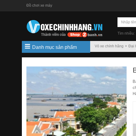
Đồ chơi xe máy
Tìm nhiều:
Vỏ xe chính hãng
Đại 
Danh mục sản phẩm
B
c
H