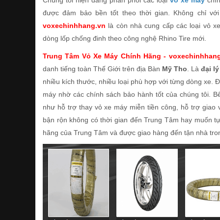
Chúng tôi hiện đang phân phối các loại
vỏ xe máy
chín
được đảm bảo bền tốt theo thời gian. Không chỉ với
voxechinhhang.vn
là còn nhà cung cấp các loại vỏ x
dòng lốp chống đinh theo công nghệ Rhino Tire mới.
Trung Tâm Vỏ Xe Máy Chính Hãng - voxechinhhan
danh tiếng toàn Thế Giới trên địa Bàn
Mỹ Tho
. Là
đại l
nhiều kích thước, nhiều loại phù hợp với từng dòng xe.
máy nhờ các chính sách bảo hành tốt của chúng tôi. B
như hỗ trợ thay vỏ xe máy miễn tiền công, hỗ trợ giao
bận rộn không có thời gian đến Trung Tâm hay muốn tự 
hãng của Trung Tâm và được giao hàng đến tận nhà tron