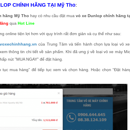
LOP CHÍNH HÃNG TẠI Mỹ Tho
:
nh hãng Mỹ Tho
hay có nhu cầu đặt mua
vỏ xe Dunlop chính hãng t
Hãng
qua
Hot Line
 online tiện lợi hơn với quy trình rất đơn giản và cụ thể như sau:
//voxechinhhang.vn
của Trung Tâm và tiến hành chọn lựa loại vỏ x
m thông tin chi tiết về sản phẩm. Khi đã ưng ý về loại vỏ xe máy Mic
nhấp nút "MUA NGAY" để đặt hàng.
ếp tục mua hàng” để tiếp tục xem và chọn hàng. Hoặc chọn “Đặt hàn