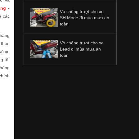
ối và
ng -
Vỏ chống trượt cho xe
ả các
SH Mode đi mùa mưa an
toàn
 hãng
Vỏ chống trượt cho xe
 theo
Lead đi mùa mưa an
vỏ xe
toàn
g tốt
 hàng
chính