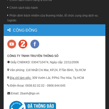
Chính sách Kiểm hàng & Đổi trả
Chính sách bảo hành
Phân định trách nhiệm của thương nhân, tổ chức cung ứng dịch vụ
logistic
CỘNG ĐỒNG
CÔNG TY TNHH TRUYỀN THÔNG SỐ
Giấy CNĐKKD: 0304710474, Ngày cấp: 22/11/2006
Văn phòng: 118 Nhất Chi Mai, KP.24, P.Tân Bình, Tp.HCM
Địa chỉ làm việc:
309 Vườn Lài, P.Phú Thọ Hòa, Tp.HCM
Điện thoại: 0938.82.02.02 - 0906.644.645
Email: 2banh@igo.vn