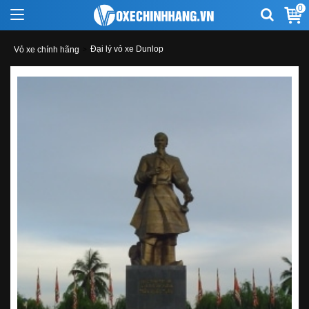
0
Đại lý vỏ xe Dunlop
Vỏ xe chính hãng