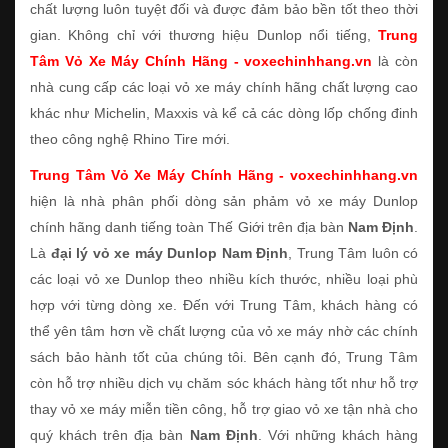
chất lượng luôn tuyệt đối và được đảm bảo bền tốt theo thời
gian. Không chỉ với thương hiệu Dunlop nổi tiếng,
Trung
Tâm Vỏ Xe Máy Chính Hãng - voxechinhhang.vn
là còn
nhà cung cấp các loại vỏ xe máy chính hãng chất lượng cao
khác như Michelin, Maxxis và kể cả các dòng lốp chống đinh
theo công nghệ Rhino Tire mới.
Trung Tâm Vỏ Xe Máy Chính Hãng - voxechinhhang.vn
hiện là nhà phân phối dòng sản phảm vỏ xe máy Dunlop
chính hãng danh tiếng toàn Thế Giới trên địa bàn
Nam Định
.
Là
đại lý vỏ xe máy Dunlop Nam Định
, Trung Tâm luôn có
các loại vỏ xe Dunlop theo nhiều kích thước, nhiều loại phù
hợp với từng dòng xe. Đến với Trung Tâm, khách hàng có
thể yên tâm hơn về chất lượng của vỏ xe máy nhờ các chính
sách bảo hành tốt của chúng tôi. Bên cạnh đó, Trung Tâm
còn hỗ trợ nhiều dịch vụ chăm sóc khách hàng tốt như hỗ trợ
thay vỏ xe máy miễn tiền công, hỗ trợ giao vỏ xe tận nhà cho
quý khách trên địa bàn
Nam Định
. Với những khách hàng