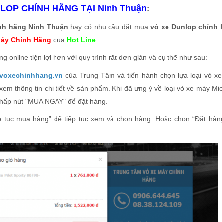
OP CHÍNH HÃNG TẠI Ninh Thuận
:
nh hãng Ninh Thuận
hay có nhu cầu đặt mua
vỏ xe Dunlop chính
Máy Chính Hãng
qua
Hot Line
 online tiện lợi hơn với quy trình rất đơn giản và cụ thể như sau:
//voxechinhhang.vn
của Trung Tâm và tiến hành chọn lựa loại vỏ x
m thông tin chi tiết về sản phẩm. Khi đã ưng ý về loại vỏ xe máy Mic
nhấp nút "MUA NGAY" để đặt hàng.
ếp tục mua hàng” để tiếp tục xem và chọn hàng. Hoặc chọn “Đặt hàn