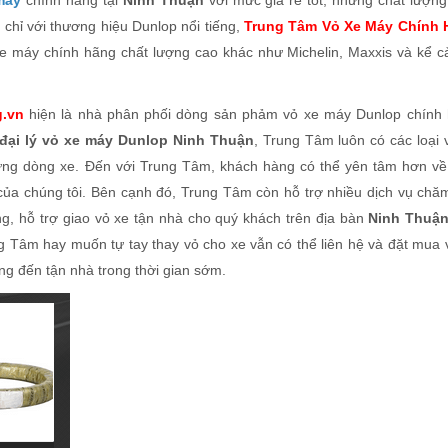
máy
chính hãng tại
Ninh Thuận
với mức giá rẻ tốt, nhưng chất lượng
 chỉ với thương hiệu Dunlop nổi tiếng,
Trung Tâm Vỏ Xe Máy Chính 
xe máy chính hãng chất lượng cao khác như Michelin, Maxxis và kể c
g.vn
hiện là nhà phân phối dòng sản phảm vỏ xe máy Dunlop chính
đại lý vỏ xe máy Dunlop Ninh Thuận
, Trung Tâm luôn có các loại 
 từng dòng xe. Đến với Trung Tâm, khách hàng có thể yên tâm hơn về
của chúng tôi. Bên cạnh đó, Trung Tâm còn hỗ trợ nhiều dịch vụ chă
ng, hỗ trợ giao vỏ xe tận nhà cho quý khách trên địa bàn
Ninh Thuậ
 Tâm hay muốn tự tay thay vỏ cho xe vẫn có thể liên hệ và đặt mua 
g đến tận nhà trong thời gian sớm.