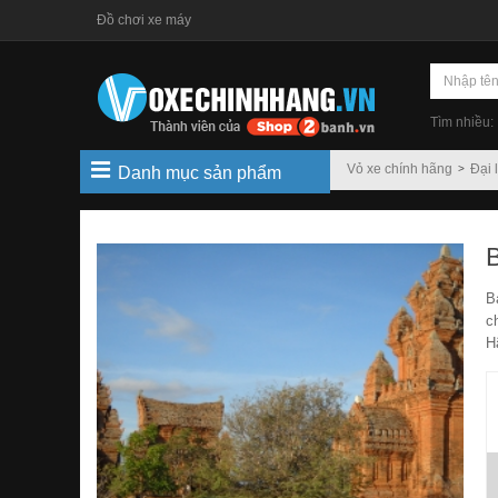
Đồ chơi xe máy
Tìm nhiều:
Vỏ xe chính hãng
Đại 
Danh mục sản phẩm
B
c
H