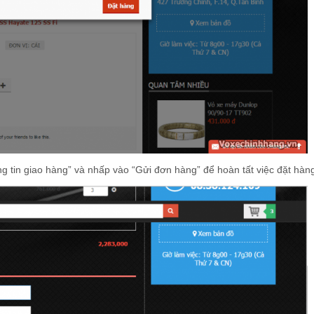
 tin giao hàng” và nhấp vào “Gửi đơn hàng” để hoàn tất việc đặt hàn