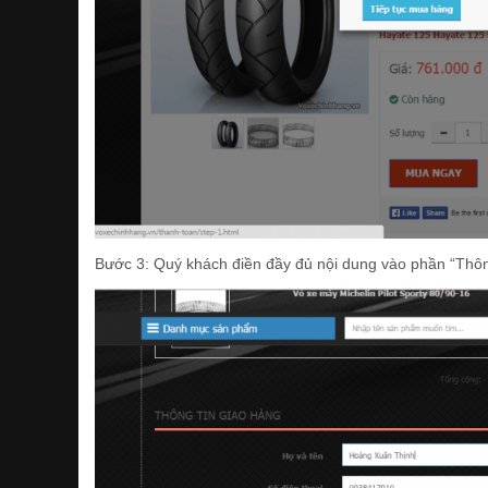
Bước 3: Quý khách điền đầy đủ nội dung vào phần “Thông