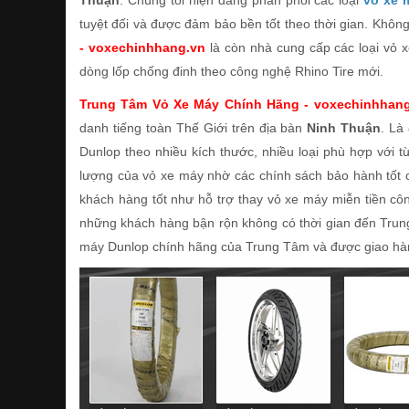
Thuận
. Chúng tôi hiện đang phân phối các loại
vỏ xe 
tuyệt đối và được đảm bảo bền tốt theo thời gian. Không
- voxechinhhang.vn
là còn nhà cung cấp các loại vỏ 
dòng lốp chống đinh theo công nghệ Rhino Tire mới.
Trung Tâm Vỏ Xe Máy Chính Hãng - voxechinhhan
danh tiếng toàn Thế Giới trên địa bàn
Ninh Thuận
. Là
Dunlop theo nhiều kích thước, nhiều loại phù hợp với
lượng của vỏ xe máy nhờ các chính sách bảo hành tốt 
khách hàng tốt như hỗ trợ thay vỏ xe máy miễn tiền cô
những khách hàng bận rộn không có thời gian đến Trung
máy Dunlop chính hãng của Trung Tâm và được giao hàn