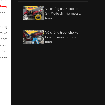
 luôn
Hãng
Vỏ chống trượt cho xe
ả các
SH Mode đi mùa mưa an
toàn
 hãng
Vỏ chống trượt cho xe
vỏ xe
Lead đi mùa mưa an
 chất
toàn
m sóc
n
. Với
vỏ xe