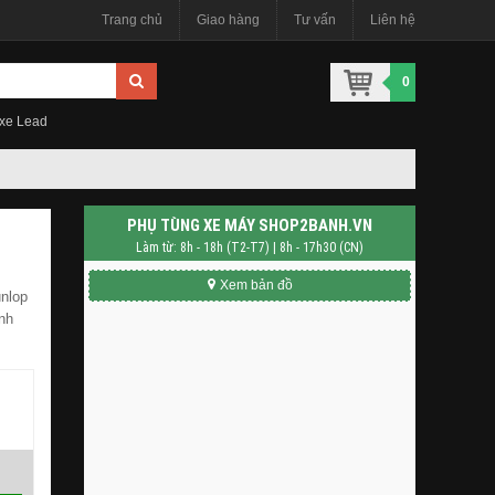
Trang chủ
Giao hàng
Tư vấn
Liên hệ
0
 xe Lead
PHỤ TÙNG XE MÁY SHOP2BANH.VN
Làm từ: 8h - 18h (T2-T7) | 8h - 17h30 (CN)
Xem bản đồ
nlop
nh