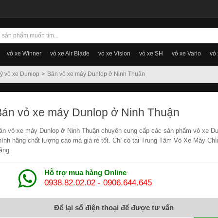
vỏ xe Winner
vỏ xe Air Blade
vỏ xe Vision
vỏ xe SH
vỏ xe Vario
vỏ
lý vỏ xe Dunlop
Bán vỏ xe máy Dunlop ở Ninh Thuận
Bán vỏ xe máy Dunlop ở Ninh Thuận
án vỏ xe máy Dunlop ở Ninh Thuận chuyên cung cấp các sản phẩm vỏ xe Du
hính hãng chất lượng cao mà giá rẻ tốt. Chỉ có tại Trung Tâm Vỏ Xe Máy Chí
ãng.
Hỗ trợ mua hàng Online
0938.82.02.02
-
0906.644.645
Để lại số điện thoại để được tư vấn