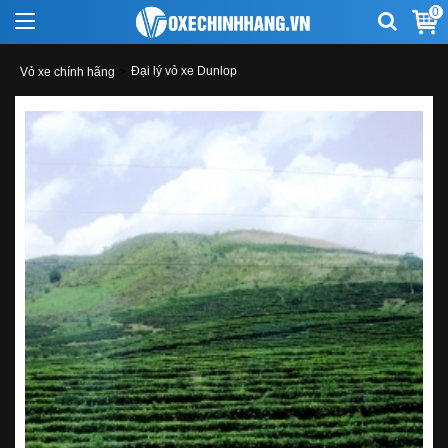
0
Đại lý vỏ xe Dunlop
Vỏ xe chính hãng