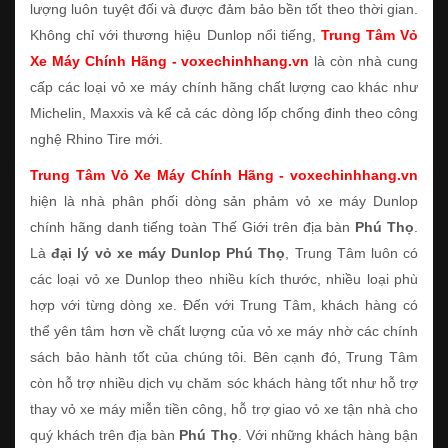
lượng luôn tuyệt đối và được đảm bảo bền tốt theo thời gian.
Không chỉ với thương hiệu Dunlop nổi tiếng,
Trung Tâm Vỏ
Xe Máy Chính Hãng - voxechinhhang.vn
là còn nhà cung
cấp các loại vỏ xe máy chính hãng chất lượng cao khác như
Michelin, Maxxis và kể cả các dòng lốp chống đinh theo công
nghệ Rhino Tire mới.
Trung Tâm Vỏ Xe Máy Chính Hãng - voxechinhhang.vn
hiện là nhà phân phối dòng sản phảm vỏ xe máy Dunlop
chính hãng danh tiếng toàn Thế Giới trên địa bàn
Phú Thọ
.
Là
đại lý vỏ xe máy Dunlop Phú Thọ
, Trung Tâm luôn có
các loại vỏ xe Dunlop theo nhiều kích thước, nhiều loại phù
hợp với từng dòng xe. Đến với Trung Tâm, khách hàng có
thể yên tâm hơn về chất lượng của vỏ xe máy nhờ các chính
sách bảo hành tốt của chúng tôi. Bên cạnh đó, Trung Tâm
còn hỗ trợ nhiều dịch vụ chăm sóc khách hàng tốt như hỗ trợ
thay vỏ xe máy miễn tiền công, hỗ trợ giao vỏ xe tận nhà cho
quý khách trên địa bàn
Phú Thọ
. Với những khách hàng bận