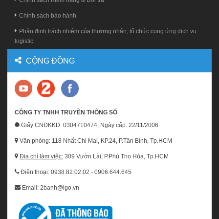
Chính sách Kiểm hàng & Đổi trả
Chính sách bảo hành
Phân định trách nhiệm của thương nhân, tổ chức cung ứng dịch vụ
logistic
CỘNG ĐỒNG
CÔNG TY TNHH TRUYỀN THÔNG SỐ
Giấy CNĐKKD: 0304710474, Ngày cấp: 22/11/2006
Văn phòng: 118 Nhất Chi Mai, KP.24, P.Tân Bình, Tp.HCM
Địa chỉ làm việc:
309 Vườn Lài, P.Phú Thọ Hòa, Tp.HCM
Điện thoại: 0938.82.02.02 - 0906.644.645
Email: 2banh@igo.vn