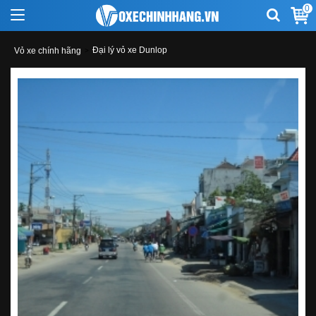
0
Đại lý vỏ xe Dunlop
Vỏ xe chính hãng