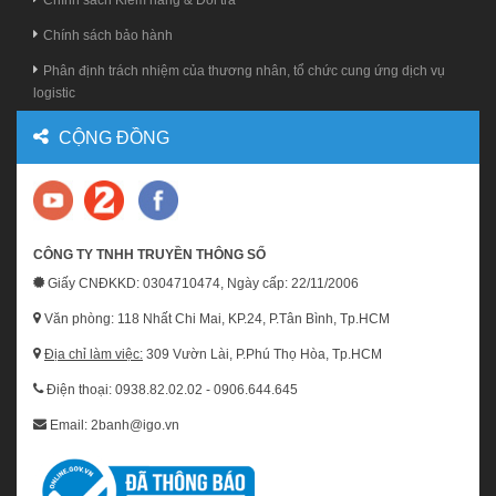
Chính sách Kiểm hàng & Đổi trả
Chính sách bảo hành
Phân định trách nhiệm của thương nhân, tổ chức cung ứng dịch vụ
logistic
CỘNG ĐỒNG
CÔNG TY TNHH TRUYỀN THÔNG SỐ
Giấy CNĐKKD: 0304710474, Ngày cấp: 22/11/2006
Văn phòng: 118 Nhất Chi Mai, KP.24, P.Tân Bình, Tp.HCM
Địa chỉ làm việc:
309 Vườn Lài, P.Phú Thọ Hòa, Tp.HCM
Điện thoại: 0938.82.02.02 - 0906.644.645
Email: 2banh@igo.vn