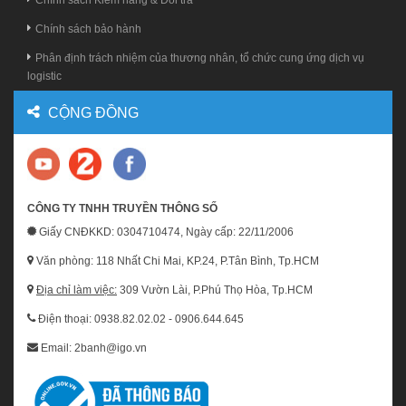
Chính sách Kiểm hàng & Đổi trả
Chính sách bảo hành
Phân định trách nhiệm của thương nhân, tổ chức cung ứng dịch vụ
logistic
CỘNG ĐỒNG
CÔNG TY TNHH TRUYỀN THÔNG SỐ
Giấy CNĐKKD: 0304710474, Ngày cấp: 22/11/2006
Văn phòng: 118 Nhất Chi Mai, KP.24, P.Tân Bình, Tp.HCM
Địa chỉ làm việc:
309 Vườn Lài, P.Phú Thọ Hòa, Tp.HCM
Điện thoại: 0938.82.02.02 - 0906.644.645
Email: 2banh@igo.vn