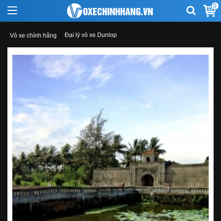
0
Đại lý vỏ xe Dunlop
Vỏ xe chính hãng