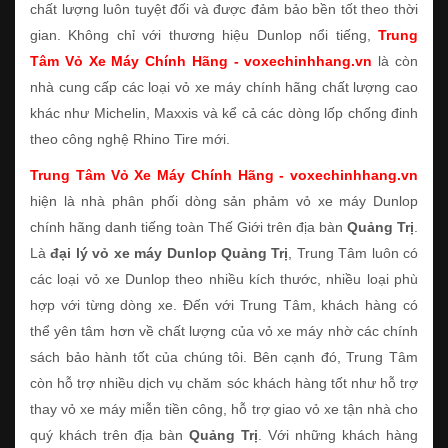
chất lượng luôn tuyệt đối và được đảm bảo bền tốt theo thời
gian. Không chỉ với thương hiệu Dunlop nổi tiếng,
Trung
Tâm Vỏ Xe Máy Chính Hãng - voxechinhhang.vn
là còn
nhà cung cấp các loại vỏ xe máy chính hãng chất lượng cao
khác như Michelin, Maxxis và kể cả các dòng lốp chống đinh
theo công nghệ Rhino Tire mới.
Trung Tâm Vỏ Xe Máy Chính Hãng - voxechinhhang.vn
hiện là nhà phân phối dòng sản phảm vỏ xe máy Dunlop
chính hãng danh tiếng toàn Thế Giới trên địa bàn
Quảng Trị
.
Là
đại lý vỏ xe máy Dunlop Quảng Trị
, Trung Tâm luôn có
các loại vỏ xe Dunlop theo nhiều kích thước, nhiều loại phù
hợp với từng dòng xe. Đến với Trung Tâm, khách hàng có
thể yên tâm hơn về chất lượng của vỏ xe máy nhờ các chính
sách bảo hành tốt của chúng tôi. Bên cạnh đó, Trung Tâm
còn hỗ trợ nhiều dịch vụ chăm sóc khách hàng tốt như hỗ trợ
thay vỏ xe máy miễn tiền công, hỗ trợ giao vỏ xe tận nhà cho
quý khách trên địa bàn
Quảng Trị
. Với những khách hàng