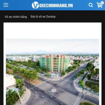
0
Đại lý vỏ xe Dunlop
Vỏ xe chính hãng