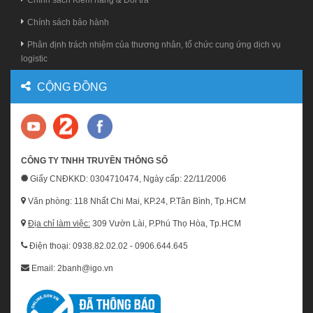
Chính sách Kiểm hàng & Đổi trả
Chính sách bảo hành
Phân định trách nhiệm của thương nhân, tổ chức cung ứng dịch vụ
logistic
CỘNG ĐỒNG
CÔNG TY TNHH TRUYỀN THÔNG SỐ
Giấy CNĐKKD: 0304710474, Ngày cấp: 22/11/2006
Văn phòng: 118 Nhất Chi Mai, KP.24, P.Tân Bình, Tp.HCM
Địa chỉ làm việc:
309 Vườn Lài, P.Phú Thọ Hòa, Tp.HCM
Điện thoại: 0938.82.02.02 - 0906.644.645
Email: 2banh@igo.vn