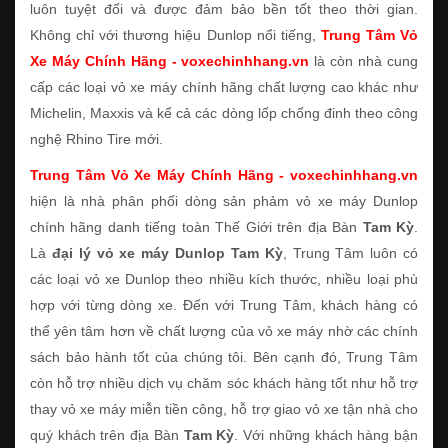
luôn tuyệt đối và được đảm bảo bền tốt theo thời gian.
Không chỉ với thương hiệu Dunlop nổi tiếng,
Trung Tâm Vỏ
Xe Máy Chính Hãng - voxechinhhang.vn
là còn nhà cung
cấp các loại vỏ xe máy chính hãng chất lượng cao khác như
Michelin, Maxxis và kể cả các dòng lốp chống đinh theo công
nghệ Rhino Tire mới.
Trung Tâm Vỏ Xe Máy Chính Hãng - voxechinhhang.vn
hiện là nhà phân phối dòng sản phảm vỏ xe máy Dunlop
chính hãng danh tiếng toàn Thế Giới trên địa Bàn
Tam Kỳ
.
Là
đại lý vỏ xe máy Dunlop Tam Kỳ
, Trung Tâm luôn có
các loại vỏ xe Dunlop theo nhiều kích thước, nhiều loại phù
hợp với từng dòng xe. Đến với Trung Tâm, khách hàng có
thể yên tâm hơn về chất lượng của vỏ xe máy nhờ các chính
sách bảo hành tốt của chúng tôi. Bên cạnh đó, Trung Tâm
còn hỗ trợ nhiều dịch vụ chăm sóc khách hàng tốt như hỗ trợ
thay vỏ xe máy miễn tiền công, hỗ trợ giao vỏ xe tận nhà cho
quý khách trên địa Bàn
Tam Kỳ
. Với những khách hàng bận