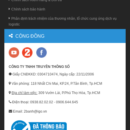
Chính sách Kiểm hàng & Đổi trả
Chính sách bảo hành
Phân định trách nhiệm của thương nhân, tổ chức cung ứng dịch vụ
logistic
CỘNG ĐỒNG
CÔNG TY TNHH TRUYỀN THÔNG SỐ
Giấy CNĐKKD: 0304710474, Ngày cấp: 22/11/2006
Văn phòng: 118 Nhất Chi Mai, KP.24, P.Tân Bình, Tp.HCM
Địa chỉ làm việc:
309 Vườn Lài, P.Phú Thọ Hòa, Tp.HCM
Điện thoại: 0938.82.02.02 - 0906.644.645
Email: 2banh@igo.vn