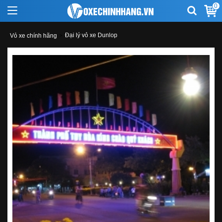
0
Đại lý vỏ xe Dunlop
Vỏ xe chính hãng