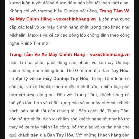
lượng luôn tuyệt đối và được đảm bảo bền tốt theo thời gian.
Không chỉ với thương hiệu Dunlop nổi tiếng,
Trung Tâm Vỏ
Xe Máy Chính Hãng - voxechinhhang.vn
là còn nhà cung
cấp các loại vỏ xe máy chính hãng chất lượng cao khác như
Michelin, Maxxis và kể cả các dòng lốp chống đinh theo công
nghệ Rhino Tire mới.
Trung Tâm Vỏ Xe Máy Chính Hãng - voxechinhhang.vn
hiện là nhà phân phối dòng sản phảm vỏ xe máy Dunlop
chính hãng danh tiếng toàn Thế Giới trên địa Bàn
Tuy Hòa
.
Là
đại lý vỏ xe máy Dunlop Tuy Hòa
, Trung Tâm luôn có
các loại vỏ xe Dunlop theo nhiều kích thước, nhiều loại phù
hợp với từng dòng xe. Đến với Trung Tâm, khách hàng có
thể yên tâm hơn về chất lượng của vỏ xe máy nhờ các chính
sách bảo hành tốt của chúng tôi. Bên cạnh đó, Trung Tâm
còn hỗ trợ nhiều dịch vụ chăm sóc khách hàng tốt như hỗ trợ
thay vỏ xe máy miễn tiền công, hỗ trợ giao vỏ xe tận nhà cho
quý khách trên địa Bàn
Tuy Hòa
. Với những khách hàng bận