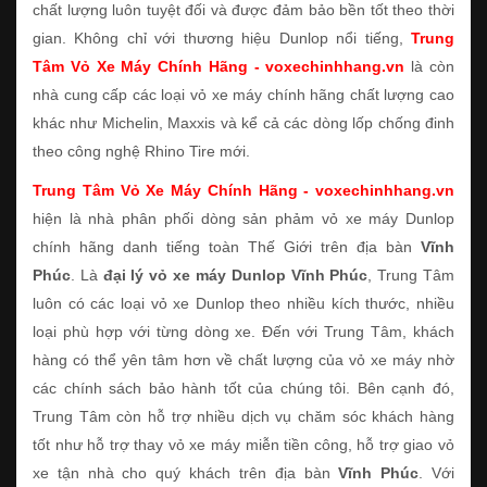
chất lượng luôn tuyệt đối và được đảm bảo bền tốt theo thời
gian. Không chỉ với thương hiệu Dunlop nổi tiếng,
Trung
Tâm Vỏ Xe Máy Chính Hãng - voxechinhhang.vn
là còn
nhà cung cấp các loại vỏ xe máy chính hãng chất lượng cao
khác như Michelin, Maxxis và kể cả các dòng lốp chống đinh
theo công nghệ Rhino Tire mới.
Trung Tâm Vỏ Xe Máy Chính Hãng - voxechinhhang.vn
hiện là nhà phân phối dòng sản phảm vỏ xe máy Dunlop
chính hãng danh tiếng toàn Thế Giới trên địa bàn
Vĩnh
Phúc
. Là
đại lý vỏ xe máy Dunlop Vĩnh Phúc
, Trung Tâm
luôn có các loại vỏ xe Dunlop theo nhiều kích thước, nhiều
loại phù hợp với từng dòng xe. Đến với Trung Tâm, khách
hàng có thể yên tâm hơn về chất lượng của vỏ xe máy nhờ
các chính sách bảo hành tốt của chúng tôi. Bên cạnh đó,
Trung Tâm còn hỗ trợ nhiều dịch vụ chăm sóc khách hàng
tốt như hỗ trợ thay vỏ xe máy miễn tiền công, hỗ trợ giao vỏ
xe tận nhà cho quý khách trên địa bàn
Vĩnh Phúc
. Với