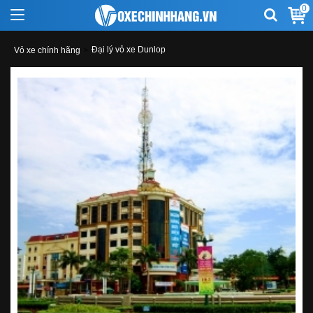
0
Đại lý vỏ xe Dunlop
Vỏ xe chính hãng