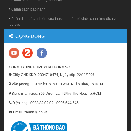
Chính sách Kiểm hàng & Đổi trả
Chính sách bảo hành
Phân định trách nhiệm của thương nhân, tổ chức cung ứng dịch vụ
logistic
CỘNG ĐỒNG
CÔNG TY TNHH TRUYỀN THÔNG SỐ
Giấy CNĐKKD: 0304710474, Ngày cấp: 22/11/2006
Văn phòng: 118 Nhất Chi Mai, KP.24, P.Tân Bình, Tp.HCM
Địa chỉ làm việc:
309 Vườn Lài, P.Phú Thọ Hòa, Tp.HCM
Điện thoại: 0938.82.02.02 - 0906.644.645
Email: 2banh@igo.vn