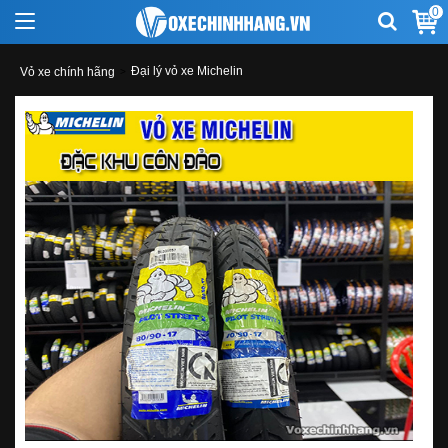
0
Đại lý vỏ xe Michelin
Vỏ xe chính hãng