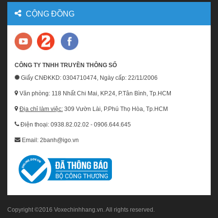
CỘNG ĐỒNG
CÔNG TY TNHH TRUYỀN THÔNG SỐ
Giấy CNĐKKD: 0304710474, Ngày cấp: 22/11/2006
Văn phòng: 118 Nhất Chi Mai, KP.24, P.Tân Bình, Tp.HCM
Địa chỉ làm việc:
309 Vườn Lài, P.Phú Thọ Hòa, Tp.HCM
Điện thoại: 0938.82.02.02 - 0906.644.645
Email: 2banh@igo.vn
Copyright ©2016
Voxechinhhang.vn
. All rights reserved.