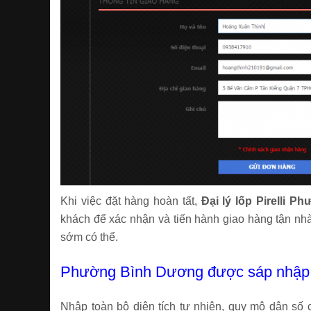
Khi việc đặt hàng hoàn tất,
Đại lý lốp Pirelli 
khách để xác nhận và tiến hành giao hàng tận nh
sớm có thể.
Phường Bình Dương được sáp nhập 
Nhập toàn bộ diện tích tự nhiên, quy mô dân s