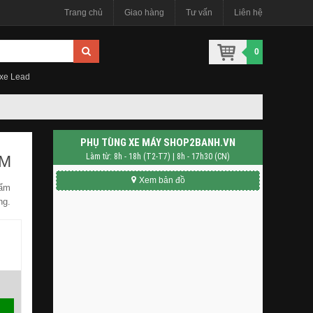
Trang chủ
Giao hàng
Tư vấn
Liên hệ
0
 xe Lead
PHỤ TÙNG XE MÁY SHOP2BANH.VN
Làm từ: 8h - 18h (T2-T7) | 8h - 17h30 (CN)
CM
Xem bản đồ
hẩm
ng.