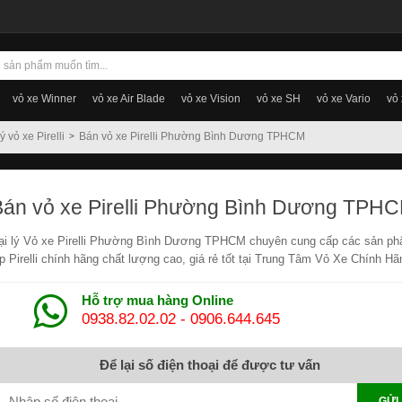
vỏ xe Winner
vỏ xe Air Blade
vỏ xe Vision
vỏ xe SH
vỏ xe Vario
vỏ
ý vỏ xe Pirelli
Bán vỏ xe Pirelli Phường Bình Dương TPHCM
Bán vỏ xe Pirelli Phường Bình Dương TPH
ại lý Vỏ xe Pirelli Phường Bình Dương TPHCM chuyên cung cấp các sản p
ốp Pirelli chính hãng chất lượng cao, giá rẻ tốt tại Trung Tâm Vỏ Xe Chính Hã
Hỗ trợ mua hàng Online
0938.82.02.02
-
0906.644.645
Để lại số điện thoại để được tư vấn
GỬI