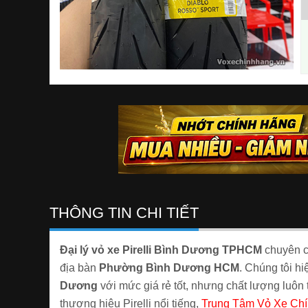
THÔNG TIN CHI TIẾT
Đại lý vỏ xe Pirelli Bình Dương TPHCM
chuyên c
địa bàn
Phường Bình Dương HCM
. Chúng tôi h
Dương
với mức giá rẻ tốt, nhưng chất lượng luôn 
thương hiệu Pirelli nổi tiếng,
Trung Tâm Vỏ Xe Chí