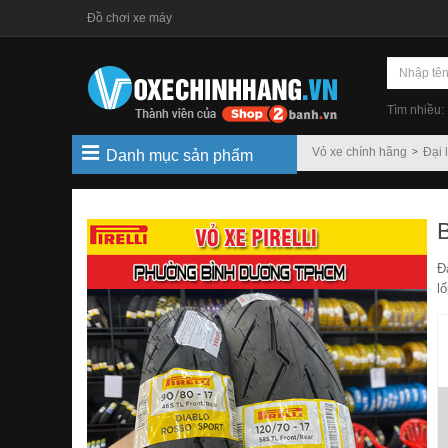
Đồ chơi xe máy
Tìm nhiều:
Vỏ xe chính hãng
Đại l
Danh mục sản phẩm
Đ
l