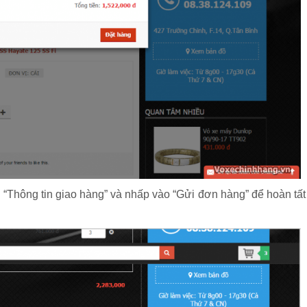
“Thông tin giao hàng” và nhấp vào “Gửi đơn hàng” để hoàn tất