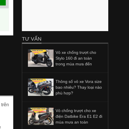
TƯ VẤN
Vỏ xe chống trượt cho
Stylo 160 đi an toàn
trong mùa mưa đến
Thông số vỏ xe Vora size
bao nhiêu? Thay loại nào
phù hợp?
 trên
Vỏ chống trượt cho xe
điện Datbike Era E1 E2 đi
i
mùa mưa an toàn
e