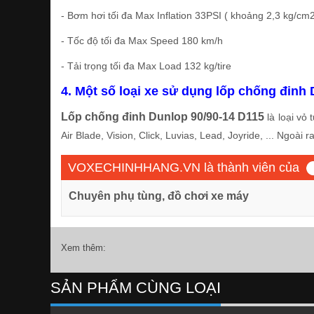
- Bơm hơi tối đa Max Inflation 33PSI ( khoảng 2,3 kg/cm
- Tốc độ tối đa Max Speed 180 km/h
- Tải trọng tối đa Max Load 132 kg/tire
4. Một số loại xe sử dụng lốp chống đinh
Lốp chống đinh Dunlop 90/90-14 D115
là loại vỏ
Air Blade, Vision, Click, Luvias, Lead, Joyride, ... Ngoài
VOXECHINHHANG.VN là thành viên của
Chuyên phụ tùng, đồ chơi xe máy
Xem thêm:
SẢN PHẨM CÙNG LOẠI