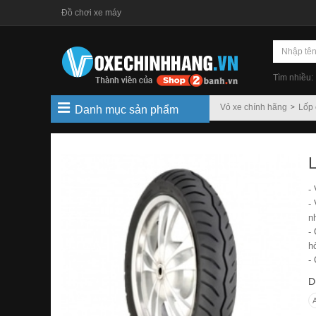
Đồ chơi xe máy
Tìm nhiều:
Vỏ xe chính hãng
Lốp 
Danh mục sản phẩm
-
-
n
-
h
-
D
A