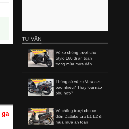
TƯ VẤN
Vỏ xe chống trượt cho
Stylo 160 đi an toàn
trong mùa mưa đến
Thông số vỏ xe Vora size
bao nhiêu? Thay loại nào
phù hợp?
Vỏ chống trượt cho xe
 ga
điện Datbike Era E1 E2 đi
mùa mưa an toàn