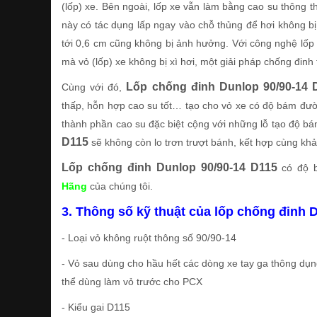
(lốp) xe. Bên ngoài, lốp xe vẫn làm bằng cao su thông 
này có tác dụng lấp ngay vào chỗ thủng để hơi không bị 
tới 0,6 cm cũng không bị ảnh hưởng. Với công nghệ lốp 
mà vỏ (lốp) xe không bị xì hơi, một giải pháp chống đinh 
Lốp chống đinh Dunlop 90/90-14
Cùng với đó,
thấp, hỗn hợp cao su tốt… tạo cho vỏ xe có độ bám đường
thành phần cao su đặc biệt cộng với những lỗ tạo độ 
D115
sẽ không còn lo trơn trượt bánh, kết hợp cùng khả 
Lốp chống đinh Dunlop 90/90-14 D115
có độ b
Hãng
của chúng tôi.
3. Thông số kỹ thuật của lốp chống đinh 
- Loại vỏ không ruột thông số 90/90-14
- Vỏ sau dùng cho hầu hết các dòng xe tay ga thông dụng h
thể dùng làm vỏ trước cho PCX
- Kiểu gai D115