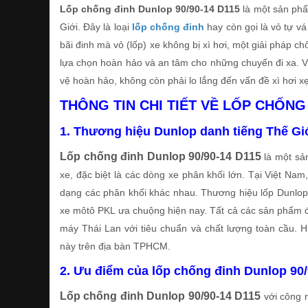
Lốp chống đinh Dunlop 90/90-14 D115
là một sản p
Giới. Đây là loại
lốp chống đinh
hay còn gọi là vỏ tự vá
bãi đinh mà vỏ (lốp) xe không bị xì hơi, một giải pháp ch
lựa chọn hoàn hảo và an tâm cho những chuyến đi xa. 
vệ hoàn hảo, không còn phải lo lắng đến vấn đề xì hơi xẹ
THÔNG TIN CHI TIẾT VỀ LỐP CHỐNG 
1. Thương hiệu Dunlop danh tiếng Thế Gi
Lốp chống đinh Dunlop 90/90-14 D115
là một sản
xe, đặc biệt là các dòng xe phân khối lớn. Tại Việt Na
dạng các phân khối khác nhau. Thương hiệu lốp Dunlop
xe môtô PKL ưa chuộng hiện nay. Tất cả các sản phẩm đ
máy Thái Lan với tiêu chuẩn và chất lượng toàn cầu. 
này trên địa bàn TPHCM.
2. Ưu điểm của lốp chống đinh Dunlop 90
Lốp chống đinh Dunlop 90/90-14 D115
với công n