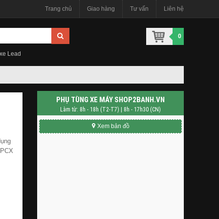
Trang chủ
Giao hàng
Tư vấn
Liên hệ
0
 xe Lead
PHỤ TÙNG XE MÁY SHOP2BANH.VN
Làm từ: 8h - 18h (T2-T7) | 8h - 17h30 (CN)
Xem bản đồ
dụng
o PCX