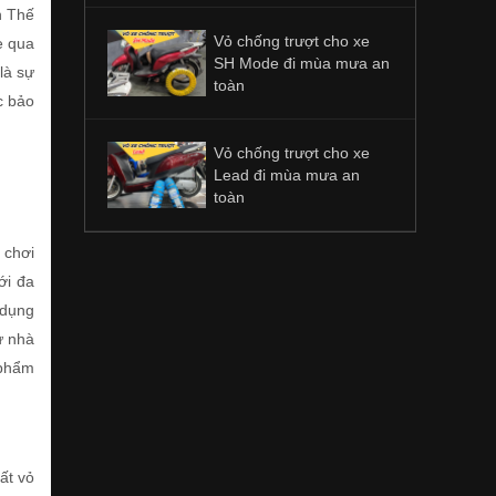
ên Thế
Vỏ chống trượt cho xe
e qua
SH Mode đi mùa mưa an
là sự
toàn
c bảo
Vỏ chống trượt cho xe
Lead đi mùa mưa an
toàn
 chơi
ới đa
 dụng
ừ nhà
 phẩm
ất vỏ