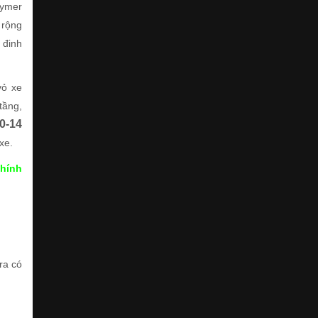
lymer
 rộng
 đinh
vỏ xe
tầng,
0-14
xe.
hính
ra có