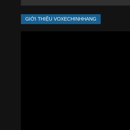
GIỚI THIỆU VOXECHINHHANG