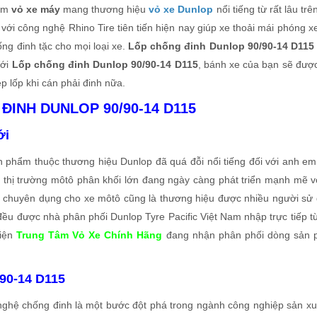
hẩm
vỏ xe máy
mang thương hiệu
vỏ xe Dunlop
nổi tiếng từ rất lâu tr
 với công nghệ Rhino Tire tiên tiến hiện nay giúp xe thoải mái phóng x
ống đinh tặc cho mọi loại xe.
Lốp chống đinh Dunlop 90/90-14 D115
Với
Lốp chống đinh Dunlop 90/90-14 D115
, bánh xe của bạn sẽ đượ
p lốp khi cán phải đinh nữa.
ĐINH DUNLOP 90/90-14 D115
ới
 phẩm thuộc thương hiệu Dunlop đã quá đỗi nổi tiếng đối với anh em
m, thị trường môtô phân khối lớn đang ngày càng phát triển mạnh mẽ v
 chuyên dụng cho xe môtô cũng là thương hiệu được nhiều người sử
ều được nhà phân phối Dunlop Tyre Pacific Việt Nam nhập trực tiếp t
Hiện
Trung Tâm Vỏ Xe Chính Hãng
đang nhận phân phối dòng sản
/90-14 D115
ghệ chống đinh là một bước đột phá trong ngành công nghiệp sản xu