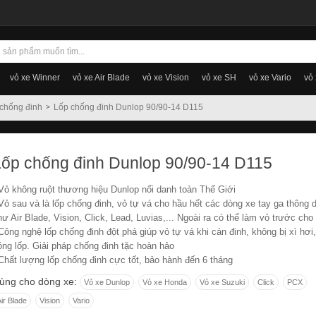
vỏ xe Winner
vỏ xe Air Blade
vỏ xe Vision
vỏ xe SH
vỏ xe Vario
vỏ
chống đinh
Lốp chống đinh Dunlop 90/90-14 D115
Lốp chống đinh Dunlop 90/90-14 D115
 Vỏ không ruột thương hiệu Dunlop nổi danh toàn Thế Giới
 Vỏ sau và là lốp chống đinh, vỏ tự vá cho hầu hết các dòng xe tay ga thông 
hư Air Blade, Vision, Click, Lead, Luvias,... Ngoài ra có thể làm vỏ trước ch
 Công nghệ lốp chống đinh đột phá giúp vỏ tự vá khi cán đinh, không bị xì hơi,
ỏng lốp. Giải pháp chống đinh tặc hoàn hảo
 Chất lượng lốp chống đinh cực tốt, bảo hành đến 6 tháng
ùng cho dòng xe:
Vỏ xe Dunlop
Vỏ xe Honda
Vỏ xe Suzuki
Click
PCX
ir Blade
Vision
Vario