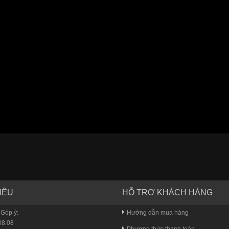
IỆU
HỖ TRỢ KHÁCH HÀNG
 Góp ý:
Hướng dẫn mua hàng
8.08