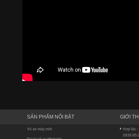
SẢN PHẨM NỔI BẬT
GIỚI TH
Vỏ xe máy mới
Hợp tác -
0939.95.0