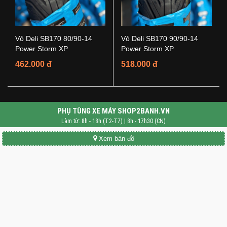
Vỏ Deli SB170 80/90-14
Vỏ Deli SB170 90/90-14
Power Storm XP
Power Storm XP
462.000 đ
518.000 đ
PHỤ TÙNG XE MÁY SHOP2BANH.VN
Làm từ: 8h - 18h (T2-T7) | 8h - 17h30 (CN)
Xem bản đồ