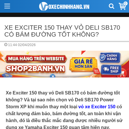
0
XE EXCITER 150 THAY VỎ DELI SB170
CÓ BÁM ĐƯỜNG TỐT KHÔNG?
11:44 02/04/2026
Xe Exciter 150 thay vỏ Deli SB170 có bám đường tốt
không? Và tại sao nên chọn vỏ Deli SB170 Power
Storm XP
khi muốn thay một loại
vỏ xe Exciter 150
có
chất lượng đảm bảo, bám đường tốt, an toàn khi vận
hành, đó là điều thắc mắc đang được nhiều người sử
dụng xe Yamaha Exciter 150 quan tâm hiện nay.