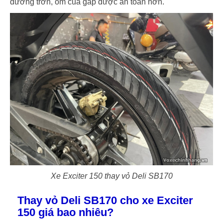
đường trơn, ôm cua gấp được an toàn hơn.
Xe Exciter 150 thay vỏ Deli SB170
Thay vỏ Deli SB170 cho xe Exciter
150 giá bao nhiêu?