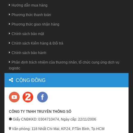
Hướng dẫn mua hàng
Phương thức thanh toán
Phương thức giao nhận hàng
Chính sách bảo mật
Chính sách Kiểm hàng & Đổi trả
Chính sách bảo hành
Phân định trách nhiệm của thương nhân, tổ chức cung ứng dịch vụ
logistic
CỘNG ĐỒNG
CÔNG TY TNHH TRUYỀN THÔNG SỐ
Giấy CNĐKKD: 0304710474, Ngày cấp: 22/11/2006
Văn phòng: 118 Nhất Chi Mai, KP.24, P.Tân Bình, Tp.HCM