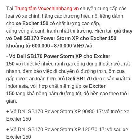
Tại
Trung tâm Voxechinhhang.vn
chuyên cung cấp các
loại vỏ xe chính hãng các thương hiệu nổi tiếng dành
cho
xe Exciter 150
có chất lượng cao cấp,
cùng với giá cạnh tranh nhất thị trường. Hiện tại,
giá thay
vỏ Deli SB170 Power Storm XP cho Exciter 150
khoảng từ 600.000 - 870.000 VNĐ /vỏ
.
-
Vỏ Deli SB170 Power Storm XP cho Exciter
150
với thiết kế nhiều rãnh gai công dụng thoát nước rất
nhanh, đảm bảo việc di chuyển ở đường trơn, ôm cua
gấp được an toàn hơn.
Vỏ Deli SB170
được sản xuất tại
Indonesia, với hợp chất mềm giúp xe
Exciter
150
tăng khả năng bám đường tốt, độ bền cao theo thời
gian.
+ Vỏ Deli SB170 Power Storm XP 90/80-17: vỏ trước xe
Exciter 150
+ Vỏ Deli SB170 Power Storm XP 120/70-17: vỏ sau xe
Exciter 150