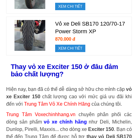
XEM CHI TIẾT
Vỏ xe Deli SB170 120/70-17
Power Storm XP
870.000 đ
XEM CHI TIẾT
Thay vỏ xe Exciter 150 ở đâu đảm
bảo chất lượng?
Hiện nay, bạn đã có thể dễ dàng sở hữu cho mình cặp
vỏ
xe Exciter 150
chất lượng cao với mức giá ưu đãi khi
đến với
Trung Tâm Vỏ Xe Chính Hãng
của chúng tôi.
Trung Tâm Voxechinhhang.vn
chuyên phân phối các
dòng sản phẩm
vỏ xe chính hãng
như Deli, Michelin,
Dunlop, Pirelli, Maxxis... cho dòng xe
Exciter 150
. Bạn có
thể đến Trung Tâm để được hỗ trợ
thay vỏ Deli SB170