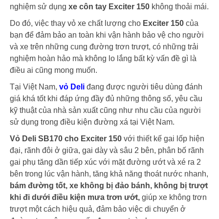
nghiệm sử dụng
xe côn tay Exciter 150
không thoải mái.
Do đó, việc thay vỏ xe chất lượng cho
Exciter 150
của
bạn để đảm bảo an toàn khi vận hành bảo vệ cho người
và xe trên những cung đường trơn trượt, có những trải
nghiệm hoàn hảo mà không lo lắng bất kỳ vấn đề gì là
điều ai cũng mong muốn.
Tại Việt Nam,
vỏ Deli
đang được người tiêu dùng đánh
giá khá tốt khi đáp ứng đầy đủ những thông số, yêu cầu
kỹ thuật của nhà sản xuất cũng như nhu cầu của người
sử dụng trong điều kiện đường xá tại Việt Nam.
Vỏ Deli SB170 cho Exciter 150
với thiết kế gai lốp hiện
đại, rãnh đôi ở giữa, gai dày và sâu 2 bên, phân bố rãnh
gai phụ tăng dần tiếp xúc với mặt đường ướt và xé ra 2
bên trong lúc vận hành, tăng khả năng thoát nước nhanh,
bám đường tốt, xe không bị đảo bánh, không bị trượt
khi đi dưới điều kiện mưa trơn ướt,
giúp xe không trơn
trượt một cách hiệu quả, đảm bảo việc di chuyển ở