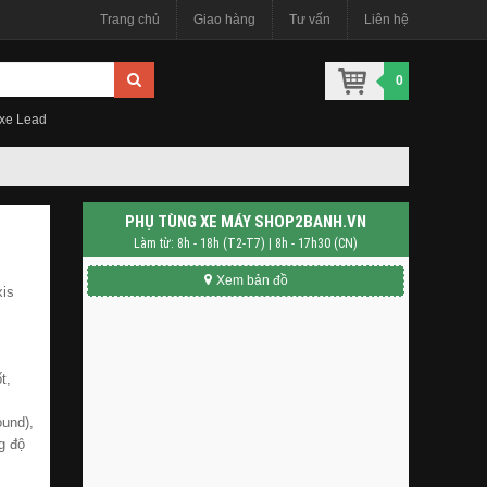
Trang chủ
Giao hàng
Tư vấn
Liên hệ
0
 xe Lead
PHỤ TÙNG XE MÁY SHOP2BANH.VN
Làm từ: 8h - 18h (T2-T7) | 8h - 17h30 (CN)
Xem bản đồ
xis
t,
und),
g độ