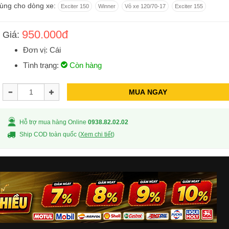
ùng cho dòng xe:
Exciter 150
Winner
Vỏ xe 120/70-17
Exciter 155
950.000đ
Giá:
Đơn vị: Cái
Tình trạng:
Còn hàng
MUA NGAY
Hỗ trợ mua hàng Online
0938.82.02.02
Ship COD toàn quốc (
Xem chi tiết
)