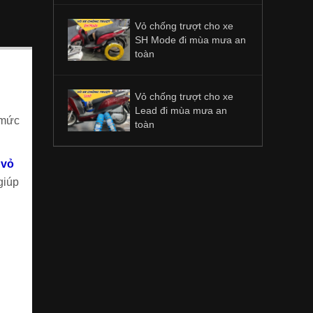
Vỏ chống trượt cho xe
SH Mode đi mùa mưa an
toàn
Vỏ chống trượt cho xe
Lead đi mùa mưa an
i mức
toàn
p
vỏ
giúp