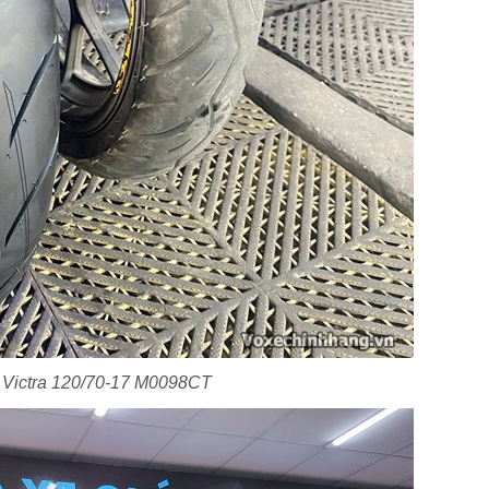
 Victra 120/70-17 M0098CT