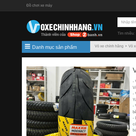
Đồ chơi xe máy
Tìm nhiều:
Vỏ xe chính hãng
Vỏ x
Danh mục sản phẩm
-
V
-
Y
-
b
-
c
b