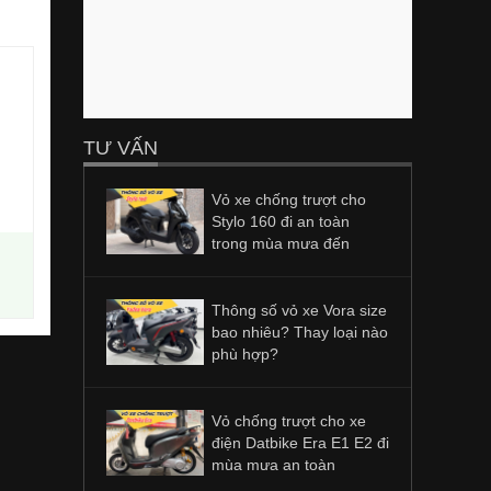
TƯ VẤN
Vỏ xe chống trượt cho
Stylo 160 đi an toàn
trong mùa mưa đến
Thông số vỏ xe Vora size
bao nhiêu? Thay loại nào
phù hợp?
Vỏ chống trượt cho xe
điện Datbike Era E1 E2 đi
mùa mưa an toàn