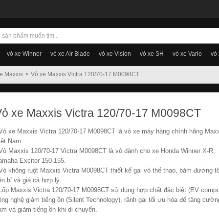
vỏ xe Winner
vỏ xe Air Blade
vỏ xe Vision
vỏ xe SH
vỏ xe Vario
vỏ
e Maxxis
Vỏ xe Maxxis Victra 120/70-17 M0098CT
Vỏ xe Maxxis Victra 120/70-17 M0098CT
 Vỏ xe Maxxis Victra 120/70-17 M0098CT là vỏ xe máy hàng chính hãng Max
iệt Nam
 Vỏ Maxxis 120/70-17 Victra M0098CT là vỏ dành cho xe Honda Winner X-R,
amaha Exciter 150-155.
 Vỏ không ruột Maxxis Victra M0098CT thiết kế gai vỏ thể thao, bám đường tố
ền bỉ và giá cả hợp lý.
 Lốp Maxxis Victra 120/70-17 M0098CT sử dụng hợp chất đặc biệt (EV compo
ông nghệ giảm tiếng ồn (Silent Technology), rãnh gai tối ưu hóa để tăng cườn
ám và giảm tiếng ồn khi di chuyển.