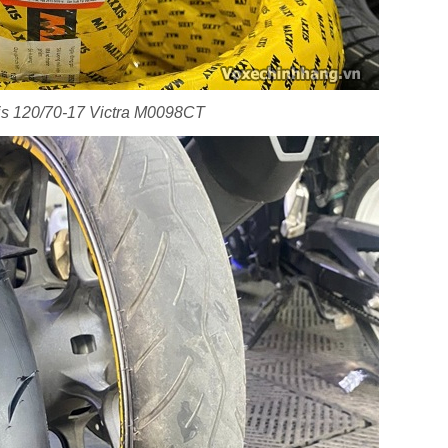
is 120/70-17 Victra M0098CT