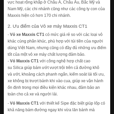
vực hoạt rộng khắp ở Châu Á, Châu Âu, Bắc Mỹ và
Nam Mỹ, các chi nhánh cũng như các công ty con của
Maxxis hiện có hơn 170 chi nhánh.
2. Ưu điểm của Vỏ xe máy Maxxis CT1
-
Vỏ xe Maxxis CT1
có mức giá rẻ so với các loại vỏ
khác cùng phân khúc, phù hợp với túi tiền của người
dùng Việt Nam, nhưng cũng có đầy đủ những ưu điểm
tốt của một vỏ xe máy chất lượng đảm bảo.
-
Vỏ Maxxis CT1
với công nghệ hợp chất cao
su Silica giúp bám ướt vượt trội trên cả đường khô
và ướt, khoảng cách phanh ngắn, kiểm soát lái tối ưu,
xe không bị trượt bánh khi vào cua, giúp xe vận hành
ổn định trong mọi điều kiện khác nhau, đảm bảo an
toàn cho cả xe và người lái.
-
Vỏ Maxxis CT1
với thiết kế Sipe đặc biệt giúp lốp có
khả năng bám đường ngay khi vừa lăn bánh mà