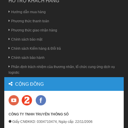
HỖ TRỢ KHÁCH HÀNG
Hướng dẫn mua hàng
Phương thức thanh toán
Phương thức giao nhận hàng
Chính sách bảo mật
Chính sách Kiểm hàng & Đổi trả
Chính sách bảo hành
Phân định trách nhiệm của thương nhân, tổ chức cung ứng dịch vụ
logistic
CỘNG ĐỒNG
CÔNG TY TNHH TRUYỀN THÔNG SỐ
Giấy CNĐKKD: 0304710474, Ngày cấp: 22/11/2006