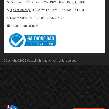
Văn phòng: 118 Nhất Chi Mai, KP.24, P.Tân Bình, Tp.HCM
Địa chỉ làm việc:
309 Vườn Lài, P.Phú Thọ Hòa, Tp.HCM
Điện thoại: 0938.82.02.02 - 0906.644.645
Email: 2banh@igo.vn
Copyright ©2016
Voxechinhhang.vn
. All rights reserved.
1