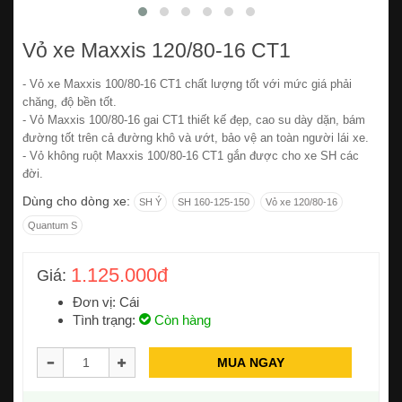
Vỏ xe Maxxis 120/80-16 CT1
- Vỏ xe Maxxis 100/80-16 CT1 chất lượng tốt với mức giá phải
chăng, độ bền tốt.
- Vỏ Maxxis 100/80-16 gai CT1 thiết kế đẹp, cao su dày dặn, bám
đường tốt trên cả đường khô và ướt, bảo vệ an toàn người lái xe.
- Vỏ không ruột Maxxis 100/80-16 CT1 gắn được cho xe SH các
đời.
Dùng cho dòng xe:
SH Ý
SH 160-125-150
Vỏ xe 120/80-16
Quantum S
1.125.000đ
Giá:
Đơn vị: Cái
Tình trạng:
Còn hàng
MUA NGAY