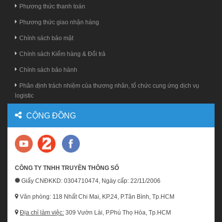
Phương thức thanh toán
Phương thức giao nhận hàng
Chính sách bảo mật
Chính sách Kiểm hàng & Đổi trả
Chính sách bảo hành
Phân định trách nhiệm của thương nhân, tổ chức cung ứng dịch vụ
logistic
CỘNG ĐỒNG
CÔNG TY TNHH TRUYỀN THÔNG SỐ
Giấy CNĐKKD: 0304710474, Ngày cấp: 22/11/2006
Văn phòng: 118 Nhất Chi Mai, KP.24, P.Tân Bình, Tp.HCM
Địa chỉ làm việc:
309 Vườn Lài, P.Phú Thọ Hòa, Tp.HCM