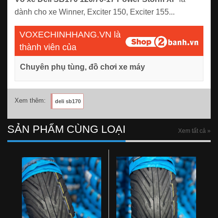
dành cho xe Winner, Exciter 150, Exciter 155...
VOXECHINHHANG.VN là
thành viên của
Chuyên phụ tùng, đồ chơi xe máy
Xem thêm:
deli sb170
SẢN PHẨM CÙNG LOẠI
Xem tất cả »