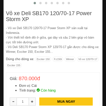
Vỏ xe Deli SB170 120/70-17 Power
Storm XP
- Vỏ xe Deli SB170 120/70-17 Power Storm XP sản xuất tại
Indonesia.
- Với thiết kế rãnh đôi ở giữa, gai dày và sâu 2 bên giúp vỏ bám
cực tốt trên đường ướt.
- Vỏ Deli SB170 Power Storm XP 120/70-17 gắn được cho dòng xe:
Winner, Exciter 150, Exciter 155...
Dùng cho dòng xe:
Exciter 150
Fz150i
Winner
Vỏ xe 120/70-17
Exciter 155
870.000đ
Giá:
Đơn vị: Cái
Tình trạng:
Còn hàng
MUA NGAY