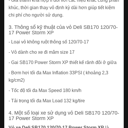
- Giá thành khá hợp lí đối với các hiệu khác cùng phân
khúc, thời gian thay vỏ định kỳ dài hơn giúp tiết kiệm
chi phí cho người sử dụng.
3. Thông số kỹ thuật của vỏ Deli SB170 120/70-
17 Power Storm XP
- Loại vỏ không ruột thông số 120/70-17
- Vỏ dành cho xe đi mâm size 17
- Gai SB170 Power Storm XP thiết kế rãnh đôi ở giữa
- Bơm hơi tối đa Max Inflation 33PSI ( khoảng 2,3
kg/cm2)
- Tốc độ tối đa Max Speed 180 km/h
- Tải trọng tối đa Max Load 132 kg/tire
4. Một số loại xe sử dụng vỏ Deli SB170 120/70-
17 Power Storm XP
Vỏ xe Deli SB170 120/70-17 Power Storm XP
là