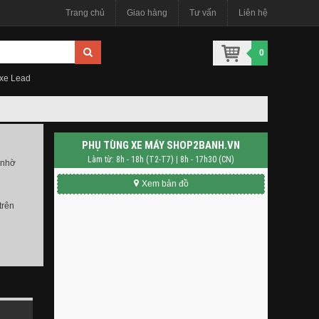
Trang chủ
Giao hàng
Tư vấn
Liên hệ
0
 xe Lead
PHỤ TÙNG XE MÁY SHOP2BANH.VN
Làm từ: 8h - 18h (T2-T7) | 8h - 17h30 (CN)
 nhờ
Xem bản đồ
trên