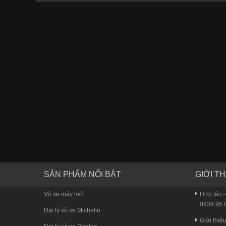
SẢN PHẨM NỔI BẬT
GIỚI TH
Vỏ xe máy mới
Hợp tác -
0939.95.0
Đại lý vỏ xe Michelin
Giới thiệ