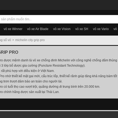
vỏ xe Winner
vỏ xe Air Blade
vỏ xe Vision
vỏ xe SH
vỏ xe Vario
vỏ
g số vỏ
michelin city grip pro
GRIP PRO
 Pro được mệnh danh là vỏ xe chống đinh Michelin với công nghệ chống đâm thủng
i 3 lớp bố được gia cường (Puncture Resistant Technology).
o rất phù hợp với điều kiện ở Việt Nam.
Pro nhờ thiết kế mặt gai mới, cấu trúc lốp, thiết kế rãnh giúp tăng khả năng bám tốt 
g trơn trượt đảm bảo an toàn cho người lái.
Pro có tuổi thọ cao vượt trội, quãng đường đi trung bình trên 20.000 km.
Pro chính hãng được sản xuất tại Thái Lan.