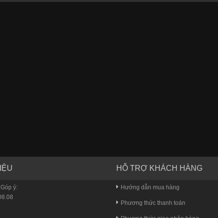
IỆU
HỖ TRỢ KHÁCH HÀNG
 Góp ý:
Hướng dẫn mua hàng
8.08
Phương thức thanh toán
u