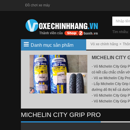
Đồ chơi xe máy
Tìm nhiều:
Vỏ xe chính hãng
Thôn
Danh mục sản phẩm
MICHELIN CITY 
- Vỏ Michelin City Grip
có kết cấu chắc chắn vớ
- Vỏ xe Michelin City Pr
- Lốp Michelin City Grip 
đường đô thị kể cả đườn
- Vỏ Michelin City Grip 
- Vỏ Michelin City Grip 
MICHELIN CITY GRIP PRO